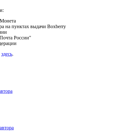
и:
 Монета
а на пунктах выдачи Boxberry
нии
Почта России"
дерации
я
здесь
.