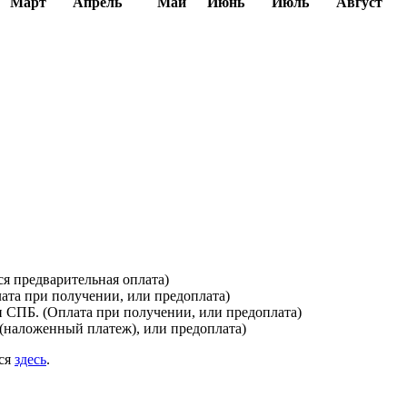
Март
Апрель
Май
Июнь
Июль
Август
я предварительная оплата)
лата при получении, или предоплата)
и СПБ. (Оплата при получении, или предоплата)
(наложенный платеж), или предоплата)
ься
здесь
.