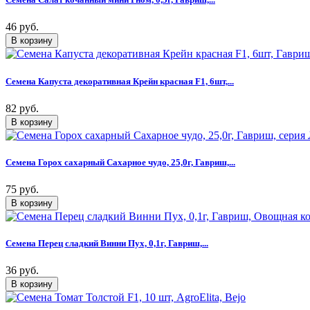
46 руб.
Семена Капуста декоративная Крейн красная F1, 6шт,...
82 руб.
Семена Горох сахарный Сахарное чудо, 25,0г, Гавриш,...
75 руб.
Семена Перец сладкий Винни Пух, 0,1г, Гавриш,...
36 руб.