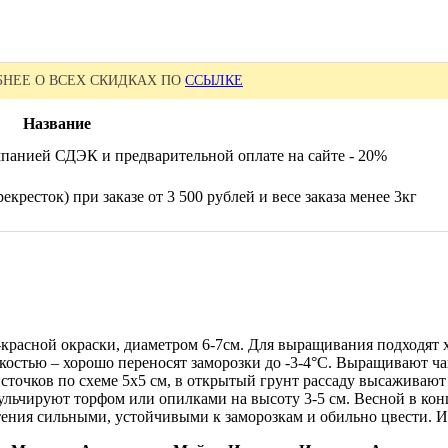
НЕЕ О ВСЕХ СКИДКАХ ПО
ССЫЛКЕ
Название
панией СДЭК и предварительной оплате на сайте - 20%
екресток) при заказе от 3 500 рублей и весе заказа менее 3кг
о-красной окраски, диаметром 6-7см. Для выращивания подходят
остью – хорошо переносят заморозки до -3-4°C. Выращивают ча
сточков по схеме 5х5 см, в открытый грунт рассаду высаживают
 мульчируют торфом или опилками на высоту 3-5 см. Весной в ко
тения сильными, устойчивыми к заморозкам и обильно цвести. И