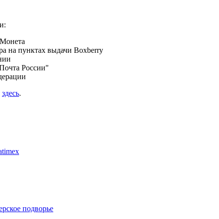
и:
 Монета
а на пунктах выдачи Boxberry
нии
Почта России"
дерации
я
здесь
.