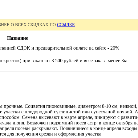
НЕЕ О ВСЕХ СКИДКАХ ПО
ССЫЛКЕ
Название
панией СДЭК и предварительной оплате на сайте - 20%
екресток) при заказе от 3 500 рублей и весе заказа менее 3кг
ы прочные. Соцветия пионовидные, диаметром 8-10 см, нежной, 
 участки с плодородной суглинистой или супесчаной почвой. А
способом. Семена высевают в марте-апреле, пикируют с развити
ачала июня. Возможен подзимний посев астр: в конце октября н
е апреля посевы раскрывают. Появившиеся в конце апреля всход
ся для получения срезки и оформления участка.