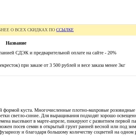
НЕЕ О ВСЕХ СКИДКАХ ПО
ССЫЛКЕ
Название
панией СДЭК и предварительной оплате на сайте - 20%
кресток) при заказе от 3 500 рублей и весе заказа менее 3кг
ной формой куста. Многочисленные плотно-махровые розовидные 
цветки светло-синие. Для выращивания подходят хорошо освещен
ена высевают в марте-апреле, пикируют с развитием первой па
зможен посев семян в открытый грунт ранней весной или под з
фузариозу и благодаря большому количеству соцветий на одном