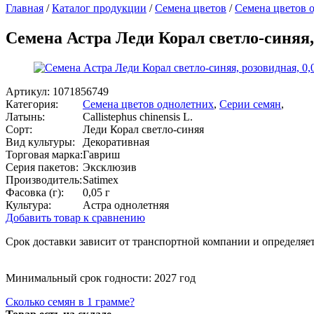
Главная
/
Каталог продукции
/
Семена цветов
/
Семена цветов 
Семена Астра Леди Корал светло-синяя, 
Артикул:
1071856749
Категория:
Семена цветов однолетних
,
Серии семян
,
Латынь:
Callistephus chinensis L.
Сорт:
Леди Корал светло-синяя
Вид культуры:
Декоративная
Торговая марка:
Гавриш
Серия пакетов:
Эксклюзив
Производитель:
Satimex
Фасовка (г):
0,05 г
Культура:
Астра однолетняя
Добавить товар к сравнению
Срок доставки зависит от транспортной компании и определяет
Минимальный срок годности: 2027 год
Сколько семян в 1 грамме?