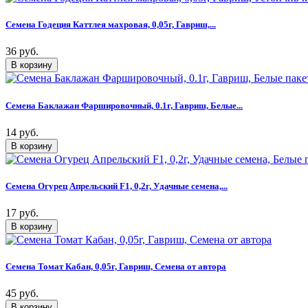
Семена Годеция Каттлея махровая, 0,05г, Гавриш,...
36 руб.
Семена Баклажан Фаршировочный, 0.1г, Гавриш, Белые...
14 руб.
Семена Огурец Апрельский F1, 0,2г, Удачные семена,...
17 руб.
Семена Томат Кабан, 0,05г, Гавриш, Семена от автора
45 руб.