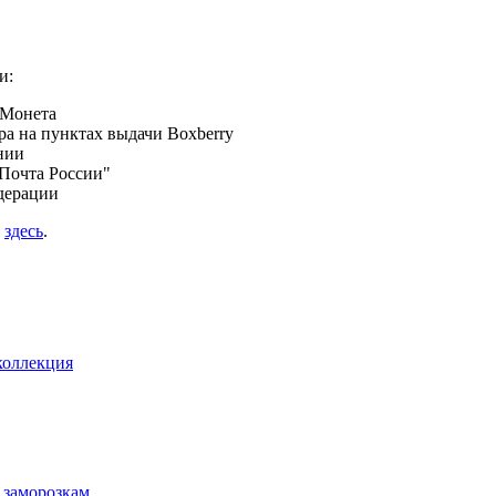
и:
 Монета
а на пунктах выдачи Boxberry
нии
Почта России"
дерации
я
здесь
.