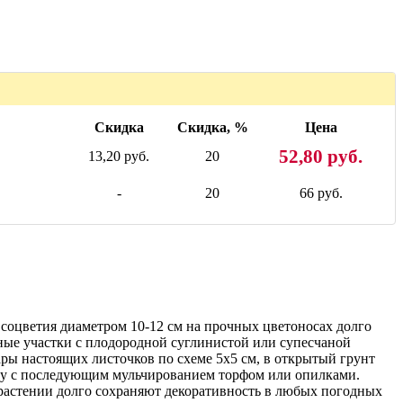
Скидка
Скидка, %
Цена
52,80 руб.
13,20 руб.
20
-
20
66 руб.
соцветия диаметром 10-12 см на прочных цветоносах долго
ные участки с плодородной суглинистой или супесчаной
ры настоящих листочков по схеме 5х5 см, в открытый грунт
иму с последующим мульчированием торфом или опилками.
 растении долго сохраняют декоративность в любых погодных