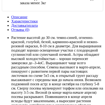
заказа менее 3кг
Описание
Характеристики
Доставка/оплата
Отзывы (0)
Растение высотой до 30 см. темно-синей, огненно-
красной, голубой, белой, карминно-красной и нежно-
розовой окраски, 8-10 см в диаметре. Для выращивания
подходят хорошо освещенные участки с плодородной
суглинистой или супесчаной почвой. Астры обладают
высокой холодостойкостью – хорошо переносят
заморозки до -3-4оС. Выращивают чаще всего
рассадным способом. Семена высевают в марте-апреле,
пикируют с развитием первой пары настоящих
листочков по схеме 5х5 см, в открытый грунт рассаду
высаживают с середины мая до начала июня. Возможен
подзимний посев астр: в конце октября на глубину 5-8
см. Сверху посевы мульчируют торфом или опилками на
высоту 3-5 см. Весной (в конце марта-начале апреля)
посевы раскрывают. Появившиеся в конце апреля
всходы будут закаленными, а выросшие растения