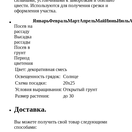
сильными, устойчивыми к заморозкам и обильно
цвести. Используются для получения срезки и
оформления участка.
Январь
Февраль
Март
Апрель
Май
Июнь
Июль
А
Посев на
рассаду
Высадка
рассады
Посев в
грунт
Период
цветения
Цвет:
декоративная смесь
Освещенность грядок:
Солнце
Схема посадки:
20х25
Условия выращивания:
Открытый грунт
Размер растения:
до 30
Доставка.
Вы можете получить свой товар следующими
способами: