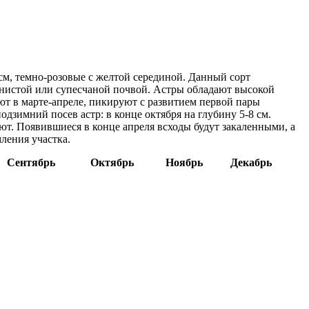
 см, темно-розовые с желтой серединой. Данный сорт
нистой или супесчаной почвой. Астры обладают высокой
ют в марте-апреле, пикируют с развитием первой пары
дзимний посев астр: в конце октября на глубину 5-8 см.
ют. Появившиеся в конце апреля всходы будут закаленными, а
ления участка.
Сентябрь
Октябрь
Ноябрь
Декабрь