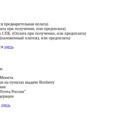
я предварительная оплата)
лата при получении, или предоплата)
и СПБ. (Оплата при получении, или предоплата)
(наложенный платеж), или предоплата)
ься
здесь
.
и:
 Монета
а на пунктах выдачи Boxberry
нии
Почта России"
дерации
я
здесь
.