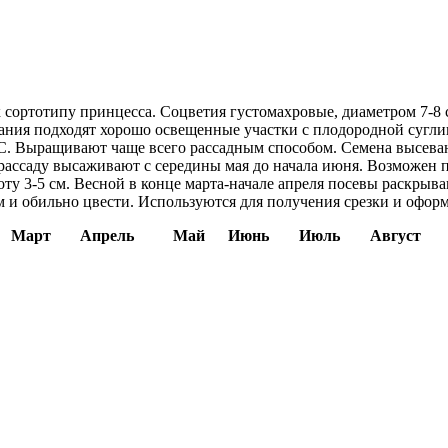
к сортотипу принцесса. Соцветия густомахровые, диаметром 7-8
ния подходят хорошо освещенные участки с плодородной сугли
°C. Выращивают чаще всего рассадным способом. Семена высева
рассаду высаживают с середины мая до начала июня. Возможен по
у 3-5 см. Весной в конце марта-начале апреля посевы раскрыва
и обильно цвести. Используются для получения срезки и оформ
Март
Апрель
Май
Июнь
Июль
Август