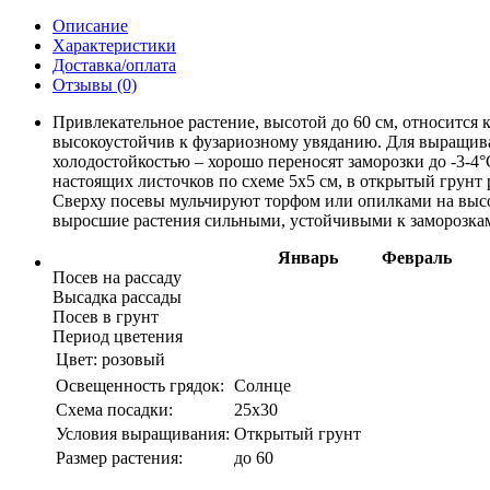
Описание
Характеристики
Доставка/оплата
Отзывы (0)
Привлекательное растение, высотой до 60 см, относится 
высокоустойчив к фузариозному увяданию. Для выращива
холодостойкостью – хорошо переносят заморозки до -3-4
настоящих листочков по схеме 5х5 см, в открытый грунт 
Сверху посевы мульчируют торфом или опилками на высот
выросшие растения сильными, устойчивыми к заморозкам 
Январь
Февраль
Посев на рассаду
Высадка рассады
Посев в грунт
Период цветения
Цвет:
розовый
Освещенность грядок:
Солнце
Схема посадки:
25х30
Условия выращивания:
Открытый грунт
Размер растения:
до 60