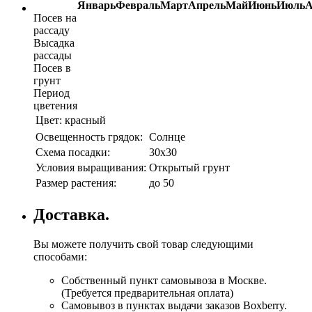
Январь
Февраль
Март
Апрель
Май
Июнь
Июль
А
Посев на
рассаду
Высадка
рассады
Посев в
грунт
Период
цветения
Цвет:
красный
Освещенность грядок:
Солнце
Схема посадки:
30х30
Условия выращивания:
Открытый грунт
Размер растения:
до 50
Доставка.
Вы можете получить свой товар следующими
способами:
Собственный пункт самовывоза в Москве.
(Требуется предварительная оплата)
Самовывоз в пунктах выдачи заказов Boxberry.