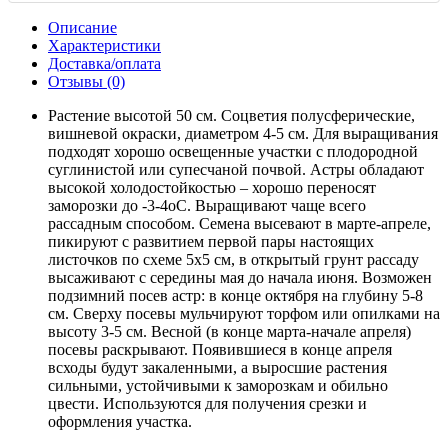
Описание
Характеристики
Доставка/оплата
Отзывы (0)
Растение высотой 50 см. Соцветия полусферические,
вишневой окраски, диаметром 4-5 см. Для выращивания
подходят хорошо освещенные участки с плодородной
суглинистой или супесчаной почвой. Астры обладают
высокой холодостойкостью – хорошо переносят
заморозки до -3-4оС. Выращивают чаще всего
рассадным способом. Семена высевают в марте-апреле,
пикируют с развитием первой пары настоящих
листочков по схеме 5х5 см, в открытый грунт рассаду
высаживают с середины мая до начала июня. Возможен
подзимний посев астр: в конце октября на глубину 5-8
см. Сверху посевы мульчируют торфом или опилками на
высоту 3-5 см. Весной (в конце марта-начале апреля)
посевы раскрывают. Появившиеся в конце апреля
всходы будут закаленными, а выросшие растения
сильными, устойчивыми к заморозкам и обильно
цвести. Используются для получения срезки и
оформления участка.