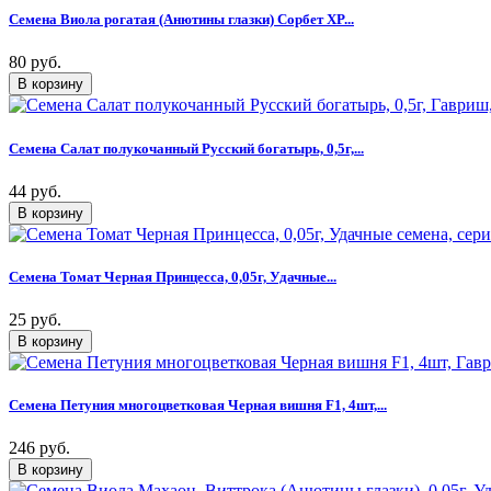
Семена Виола рогатая (Анютины глазки) Сорбет XP...
80 руб.
Семена Салат полукочанный Русский богатырь, 0,5г,...
44 руб.
Семена Томат Черная Принцесса, 0,05г, Удачные...
25 руб.
Семена Петуния многоцветковая Черная вишня F1, 4шт,...
246 руб.