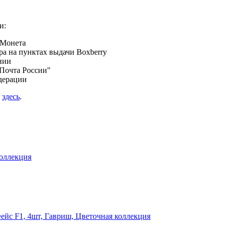
и:
 Монета
а на пунктах выдачи Boxberry
нии
Почта России"
дерации
я
здесь
.