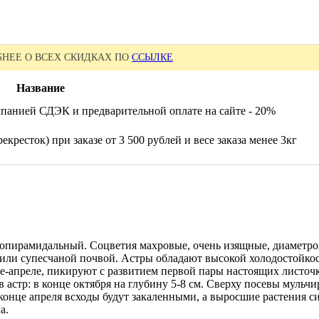
НЕЕ О ВСЕХ СКИДКАХ ПО
ССЫЛКЕ
Название
панией СДЭК и предварительной оплате на сайте - 20%
екресток) при заказе от 3 500 рублей и весе заказа менее 3кг
нопирамидальный. Соцветия махровые, очень изящные, диаметро
или супесчаной почвой. Астры обладают высокой холодостойкос
е-апреле, пикируют с развитием первой пары настоящих листочк
астр: в конце октября на глубину 5-8 см. Сверху посевы мульч
конце апреля всходы будут закаленными, а выросшие растения с
а.