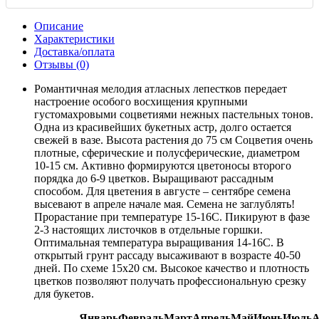
Описание
Характеристики
Доставка/оплата
Отзывы (0)
Романтичная мелодия атласных лепестков передает
настроение особого восхищения крупными
густомахровыми соцветиями нежных пастельных тонов.
Одна из красивейших букетных астр, долго остается
свежей в вазе. Высота растения до 75 см Соцветия очень
плотные, сферические и полусферические, диаметром
10-15 см. Активно формируются цветоносы второго
порядка до 6-9 цветков. Выращивают рассадным
способом. Для цветения в августе – сентябре семена
высевают в апреле начале мая. Семена не заглублять!
Прорастание при температуре 15-16С. Пикируют в фазе
2-3 настоящих листочков в отдельные горшки.
Оптимальная температура выращивания 14-16С. В
открытый грунт рассаду высаживают в возрасте 40-50
дней. По схеме 15х20 см. Высокое качество и плотность
цветков позволяют получать профессиональную срезку
для букетов.
Январь
Февраль
Март
Апрель
Май
Июнь
Июль
А