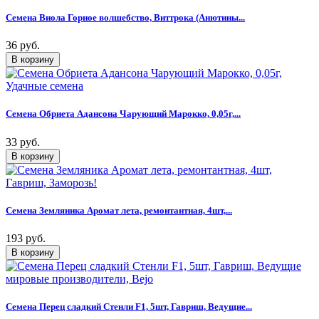
Семена Виола Горное волшебство, Виттрока (Анютины...
36 руб.
Семена Обриета Адансона Чарующий Марокко, 0,05г,...
33 руб.
Семена Земляника Аромат лета, ремонтантная, 4шт,...
193 руб.
Семена Перец сладкий Стенли F1, 5шт, Гавриш, Ведущие...