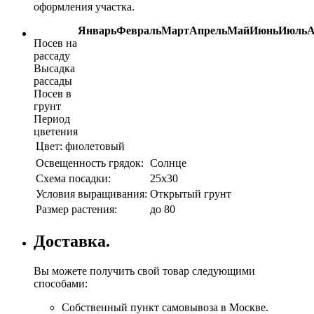
оформления участка.
Январь
Февраль
Март
Апрель
Май
Июнь
Июль
А
Посев на
рассаду
Высадка
рассады
Посев в
грунт
Период
цветения
Цвет:
фиолетовый
Освещенность грядок:
Солнце
Схема посадки:
25х30
Условия выращивания:
Открытый грунт
Размер растения:
до 80
Доставка.
Вы можете получить свой товар следующими
способами:
Собственный пункт самовывоза в Москве.