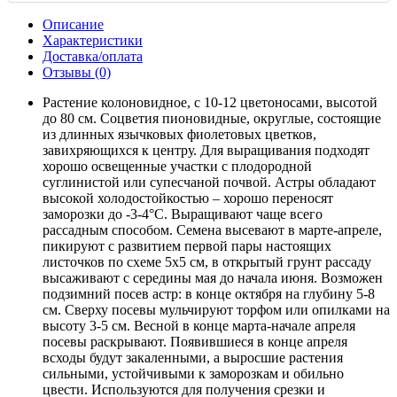
Описание
Характеристики
Доставка/оплата
Отзывы (0)
Растение колоновидное, с 10-12 цветоносами, высотой
до 80 см. Соцветия пионовидные, округлые, состоящие
из длинных язычковых фиолетовых цветков,
завихряющихся к центру. Для выращивания подходят
хорошо освещенные участки с плодородной
суглинистой или супесчаной почвой. Астры обладают
высокой холодостойкостью – хорошо переносят
заморозки до -3-4°C. Выращивают чаще всего
рассадным способом. Семена высевают в марте-апреле,
пикируют с развитием первой пары настоящих
листочков по схеме 5х5 см, в открытый грунт рассаду
высаживают с середины мая до начала июня. Возможен
подзимний посев астр: в конце октября на глубину 5-8
см. Сверху посевы мульчируют торфом или опилками на
высоту 3-5 см. Весной в конце марта-начале апреля
посевы раскрывают. Появившиеся в конце апреля
всходы будут закаленными, а выросшие растения
сильными, устойчивыми к заморозкам и обильно
цвести. Используются для получения срезки и