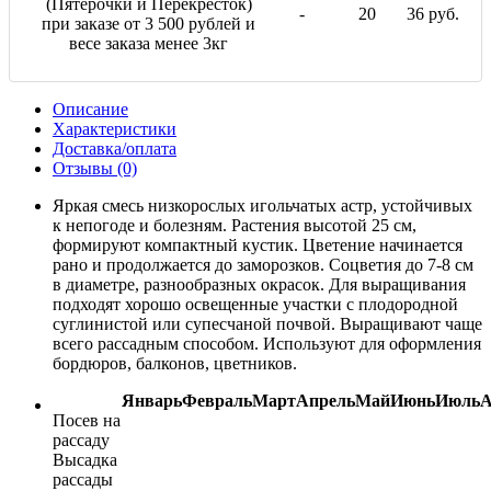
(Пятерочки и Перекресток)
-
20
36 руб.
при заказе от 3 500 рублей и
весе заказа менее 3кг
Описание
Характеристики
Доставка/оплата
Отзывы (0)
Яркая смесь низкорослых игольчатых астр, устойчивых
к непогоде и болезням. Растения высотой 25 см,
формируют компактный кустик. Цветение начинается
рано и продолжается до заморозков. Соцветия до 7-8 см
в диаметре, разнообразных окрасок. Для выращивания
подходят хорошо освещенные участки с плодородной
суглинистой или супесчаной почвой. Выращивают чаще
всего рассадным способом. Используют для оформления
бордюров, балконов, цветников.
Январь
Февраль
Март
Апрель
Май
Июнь
Июль
А
Посев на
рассаду
Высадка
рассады