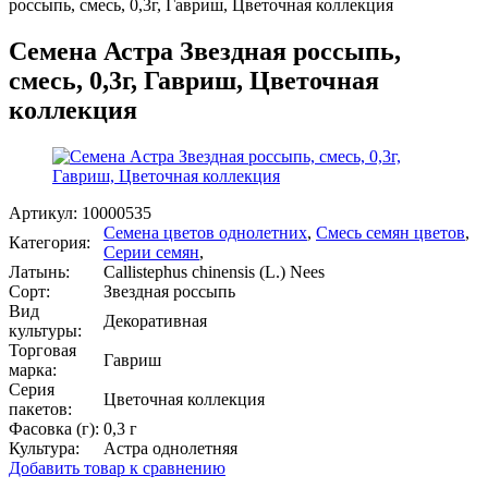
россыпь, смесь, 0,3г, Гавриш, Цветочная коллекция
Семена Астра Звездная россыпь,
смесь, 0,3г, Гавриш, Цветочная
коллекция
Артикул:
10000535
Семена цветов однолетних
,
Смесь семян цветов
,
Категория:
Серии семян
,
Латынь:
Callistephus chinensis (L.) Nees
Сорт:
Звездная россыпь
Вид
Декоративная
культуры:
Торговая
Гавриш
марка:
Серия
Цветочная коллекция
пакетов:
Фасовка (г):
0,3 г
Культура:
Астра однолетняя
Добавить товар к сравнению