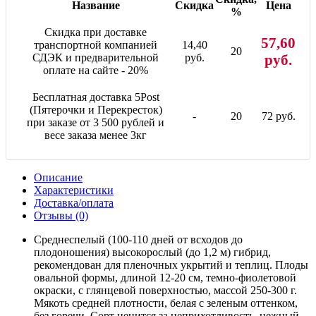
Название
Скидка
Цена
%
Скидка при доставке
57,60
транспортной компанией
14,40
20
СДЭК и предварительной
руб.
руб.
оплате на сайте - 20%
Бесплатная доставка 5Post
(Пятерочки и Перекресток)
-
20
72 руб.
при заказе от 3 500 рублей и
весе заказа менее 3кг
Описание
Характеристики
Доставка/оплата
Отзывы (0)
Среднеспелый (100-110 дней от всходов до
плодоношения) высокорослый (до 1,2 м) гибрид,
рекомендован для пленочных укрытий и теплиц. Плоды
овальной формы, длиной 12-20 см, темно-фиолетовой
окраски, с глянцевой поверхностью, массой 250-300 г.
Мякоть средней плотности, белая с зеленым оттенком,
без горечи. Сорт ценится за неприхотливость, нежный