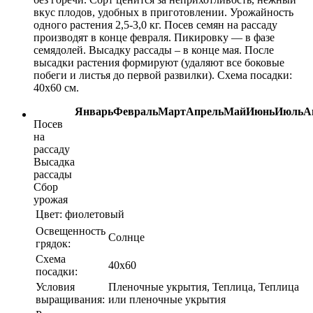
вкус плодов, удобных в приготовлении. Урожайность
одного растения 2,5-3,0 кг. Посев семян на рассаду
производят в конце февраля. Пикировку — в фазе
семядолей. Высадку рассады – в конце мая. После
высадки растения формируют (удаляют все боковые
побеги и листья до первой развилки). Схема посадки:
40х60 см.
Январь
Февраль
Март
Апрель
Май
Июнь
Июль
А
Посев
на
рассаду
Высадка
рассады
Сбор
урожая
Цвет:
фиолетовый
Освещенность
Солнце
грядок:
Схема
40х60
посадки:
Условия
Пленочные укрытия, Теплица, Теплица
выращивания:
или пленочные укрытия