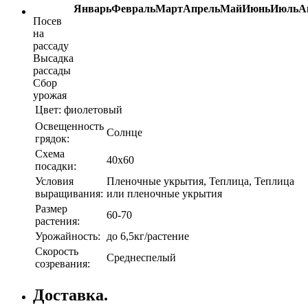
Январь
Февраль
Март
Апрель
Май
Июнь
Июль
А
Посев
на
рассаду
Высадка
рассады
Сбор
урожая
Цвет:
фиолетовый
Освещенность
Солнце
грядок:
Схема
40х60
посадки:
Условия
Пленочные укрытия, Теплица, Теплица
выращивания:
или пленочные укрытия
Размер
60-70
растения:
Урожайность:
до 6,5кг/растение
Скорость
Среднеспелый
созревания:
Доставка.