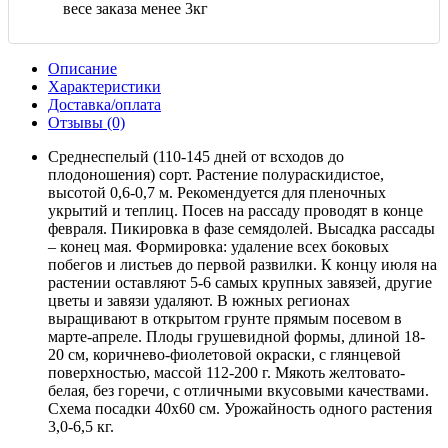
весе заказа менее 3кг
Описание
Характеристики
Доставка/оплата
Отзывы (0)
Среднеспелый (110-145 дней от всходов до
плодоношения) сорт. Растение полураскидистое,
высотой 0,6-0,7 м. Рекомендуется для пленочных
укрытий и теплиц. Посев на рассаду проводят в конце
февраля. Пикировка в фазе семядолей. Высадка рассады
– конец мая. Формировка: удаление всех боковых
побегов и листьев до первой развилки. К концу июля на
растении оставляют 5-6 самых крупных завязей, другие
цветы и завязи удаляют. В южных регионах
выращивают в открытом грунте прямым посевом в
марте-апреле. Плоды грушевидной формы, длиной 18-
20 см, коричнево-фиолетовой окраски, с глянцевой
поверхностью, массой 112-200 г. Мякоть желтовато-
белая, без горечи, с отличными вкусовыми качествами.
Схема посадки 40х60 см. Урожайность одного растения
3,0-6,5 кг.