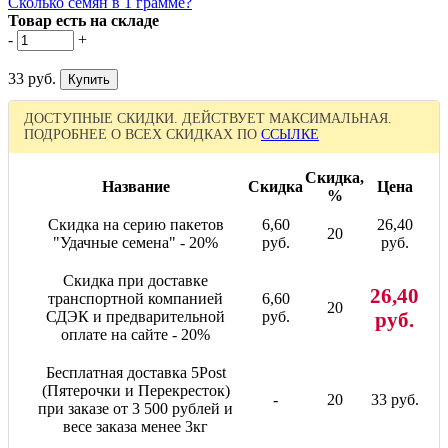
Сколько семян в 1 грамме?
Товар есть на складе
-
+
33 руб.
ДОСТУПНЫЕ СКИДКИ. ДЕЙСТВУЕТ МАКСИМАЛЬНАЯ.
ПОДРОБНЕЕ О ВСЕХ СКИДКАХ ПО
ССЫЛКЕ
Скидка,
Название
Скидка
Цена
%
Скидка на серию пакетов
6,60
26,40
20
"Удачные семена" - 20%
руб.
руб.
Скидка при доставке
26,40
транспортной компанией
6,60
20
СДЭК и предварительной
руб.
руб.
оплате на сайте - 20%
Бесплатная доставка 5Post
(Пятерочки и Перекресток)
-
20
33 руб.
при заказе от 3 500 рублей и
весе заказа менее 3кг