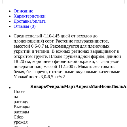
Описание
Характеристики
Доставка/оплата
Отзывы (0)
Среднеспелый (110-145 дней от всходов до
плодоношения) сорт. Растение полураскидистое,
высотой 0,6-0,7 м. Рекомендуется для пленочных
укрытий и теплиц. В южных регионах выращивают в
открытом грунте. Плоды грушевидной формы, длиной
18-20 см, коричнево-фиолетовой окраски, с глянцевой
поверхностью, массой 112-200 г. Мякоть желтовато-
белая, без горечи, с отличными вкусовыми качествами.
Урожайность 3,0-6,5 кг/м2.
Январь
Февраль
Март
Апрель
Май
Июнь
Июль
А
Посев
на
рассаду
Высадка
рассады
Сбор
урожая