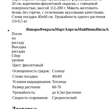
20 см, коричнево-фиолетовой окраски, с глянцевой
поверхностью, массой 112-200 г. Мякоть желтовато-
белая, без горечи, с отличными вкусовыми качествами.
Схема посадки 40х60 см. Урожайность одного растения
3,0-6,5 кг.
Январь
Февраль
Март
Апрель
Май
Июнь
Июль
А
Посев
на
рассаду
Высадка
рассады
Сбор
урожая
Цвет:
фиолетовый
Освещенность грядок:
Солнце
Схема посадки:
40х60
Условия выращивания:
Теплица
Размер растения:
60-70
Урожайность:
до 6,5кг/растение
Скорость созревания:
Среднеспелый
Доставка.