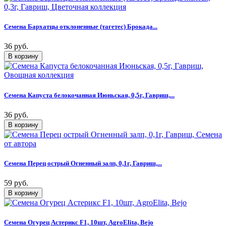
Семена Бархатцы отклоненные (тагетес) Брокада...
36 руб.
Семена Капуста белокочанная Июньская, 0,5г, Гавриш,...
36 руб.
Семена Перец острый Огненный залп, 0,1г, Гавриш,...
59 руб.
Семена Огурец Астерикс F1, 10шт, AgroElita, Bejo