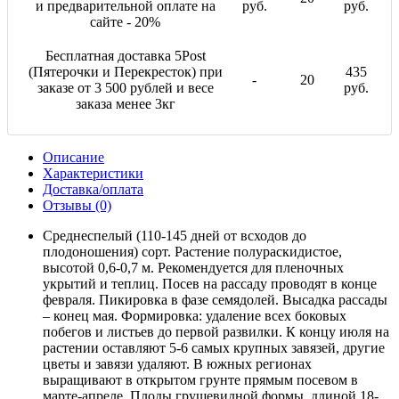
и предварительной оплате на
руб.
руб.
сайте - 20%
Бесплатная доставка 5Post
(Пятерочки и Перекресток) при
435
-
20
заказе от 3 500 рублей и весе
руб.
заказа менее 3кг
Описание
Характеристики
Доставка/оплата
Отзывы (0)
Среднеспелый (110-145 дней от всходов до
плодоношения) сорт. Растение полураскидистое,
высотой 0,6-0,7 м. Рекомендуется для пленочных
укрытий и теплиц. Посев на рассаду проводят в конце
февраля. Пикировка в фазе семядолей. Высадка рассады
– конец мая. Формировка: удаление всех боковых
побегов и листьев до первой развилки. К концу июля на
растении оставляют 5-6 самых крупных завязей, другие
цветы и завязи удаляют. В южных регионах
выращивают в открытом грунте прямым посевом в
марте-апреле. Плоды грушевидной формы, длиной 18-