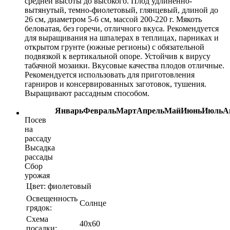
средней высоты до высокого. Плод удлиненно-
вытянутый, темно-фиолетовый, глянцевый, длиной до
26 см, диаметром 5-6 см, массой 200-220 г. Мякоть
беловатая, без горечи, отличного вкуса. Рекомендуется
для выращивания на шпалерах в теплицах, парниках и
открытом грунте (южные регионы) с обязательной
подвязкой к вертикальной опоре. Устойчив к вирусу
табачной мозаики. Вкусовые качества плодов отличные.
Рекомендуется использовать для приготовления
гарниров и консервированных заготовок, тушения.
Выращивают рассадным способом.
Январь
Февраль
Март
Апрель
Май
Июнь
Июль
А
Посев
на
рассаду
Высадка
рассады
Сбор
урожая
Цвет:
фиолетовый
Освещенность
Солнце
грядок:
Схема
40х60
посадки: