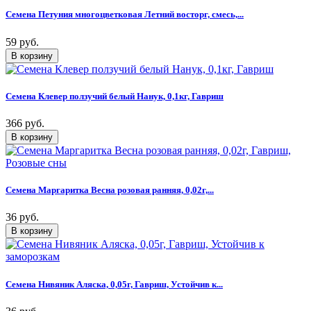
Семена Петуния многоцветковая Летний восторг, смесь,...
59 руб.
Семена Клевер ползучий белый Нанук, 0,1кг, Гавриш
366 руб.
Семена Маргаритка Весна розовая ранняя, 0,02г,...
36 руб.
Семена Нивяник Аляска, 0,05г, Гавриш, Устойчив к...