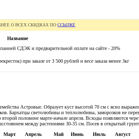
НЕЕ О ВСЕХ СКИДКАХ ПО
ССЫЛКЕ
Название
панией СДЭК и предварительной оплате на сайте - 20%
екресток) при заказе от 3 500 рублей и весе заказа менее 3кг
емейства Астровые. Образует куст высотой 70 см с ясно выраж
озков. Бархатцы светолюбивы и теплолюбивы, заморозков не пере
 второй половине марте-начале апреля. Всходы появляются через
асстоянием между растениями 30-35 см. Посев в открытый грунт 
Март
Апрель
Май
Июнь
Июль
Август