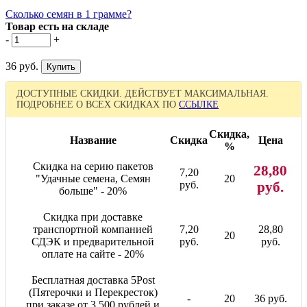
Сколько семян в 1 грамме?
Товар есть на складе
-
+
36 руб.
ДОСТУПНЫЕ СКИДКИ. ДЕЙСТВУЕТ МАКСИМАЛЬНАЯ.
ПОДРОБНЕЕ О ВСЕХ СКИДКАХ ПО
ССЫЛКЕ
Скидка,
Название
Скидка
Цена
%
Скидка на серию пакетов
28,80
7,20
"Удачные семена, Семян
20
руб.
руб.
больше" - 20%
Скидка при доставке
транспортной компанией
7,20
28,80
20
СДЭК и предварительной
руб.
руб.
оплате на сайте - 20%
Бесплатная доставка 5Post
(Пятерочки и Перекресток)
-
20
36 руб.
при заказе от 3 500 рублей и