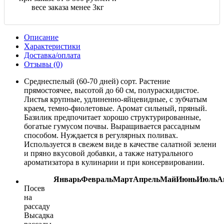
весе заказа менее 3кг
Описание
Характеристики
Доставка/оплата
Отзывы (0)
Среднеспелый (60-70 дней) сорт. Растение
прямостоячее, высотой до 60 см, полураскидистое.
Листья крупные, удлиненно-яйцевидные, с зубчатым
краем, темно-фиолетовые. Аромат сильный, пряный.
Базилик предпочитает хорошо структурированные,
богатые гумусом почвы. Выращивается рассадным
способом. Нуждается в регулярных поливах.
Используется в свежем виде в качестве салатной зелени
и пряно вкусовой добавки, а также натурального
ароматизатора в кулинарии и при консервировании.
Январь
Февраль
Март
Апрель
Май
Июнь
Июль
А
Посев
на
рассаду
Высадка