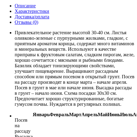
Описание
Характеристики
Доставка/оплата
Отзывы (0)
Привлекательное растение высотой 30-40 см. Листья
оливково-зеленые с пурпурными жилками, гладкие, с
приятным ароматом корицы, содержат много витаминов
и минеральных веществ. Используют в качестве
приправы к фруктовым салатам, сладким пирогам, желе,
хорошо сочетается с мясными и рыбными блюдами.
Базилик обладает тонизирующими свойствами,
улучшает пищеварение. Выращивают рассадным
способом или прямым посевом в открытый грунт. Посев
на рассаду производят в конце марта – начале апреля.
Посев в грунт в мае или начале июня. Высадка рассады
в грунт – начало июня. Схема посадки 30x30 см.
Предпочитает хорошо структурированные, богатые
гумусом почвы. Нуждается в регулярных поливах.
Январь
Февраль
Март
Апрель
Май
Июнь
Июль
А
Посев
на
рассаду
Высадка