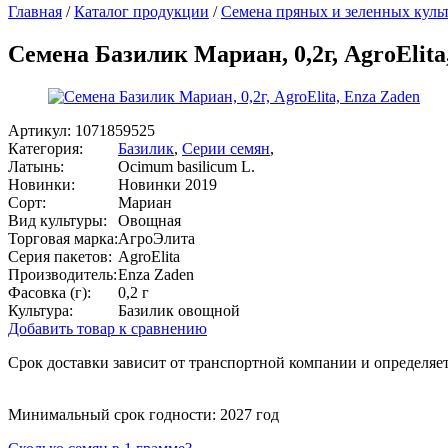
Главная
/
Каталог продукции
/
Семена пряных и зеленных куль
Семена Базилик Мариан, 0,2г, AgroElita
Артикул:
1071859525
Категория:
Базилик
,
Серии семян
,
Латынь:
Ocimum basilicum L.
Новинки:
Новинки 2019
Сорт:
Мариан
Вид культуры:
Овощная
Торговая марка:
АгроЭлита
Серия пакетов:
AgroElita
Производитель:
Enza Zaden
Фасовка (г):
0,2 г
Культура:
Базилик овощной
Добавить товар к сравнению
Срок доставки зависит от транспортной компании и определяет
Минимальный срок годности: 2027 год