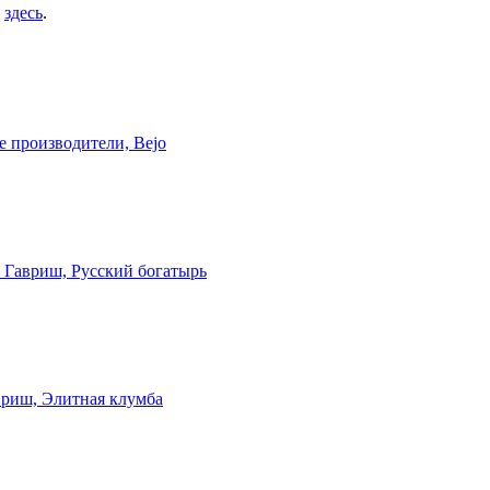
я
здесь
.