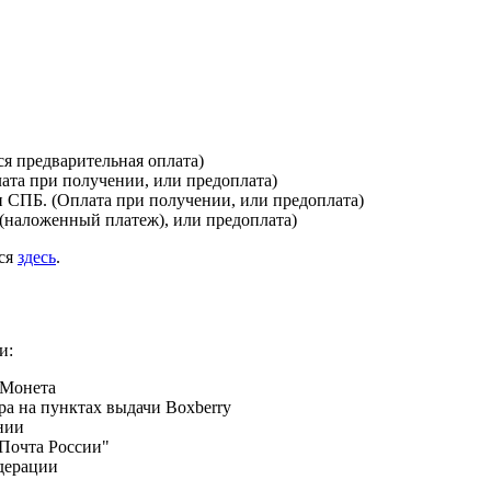
я предварительная оплата)
лата при получении, или предоплата)
и СПБ. (Оплата при получении, или предоплата)
(наложенный платеж), или предоплата)
ься
здесь
.
и:
 Монета
а на пунктах выдачи Boxberry
нии
Почта России"
дерации