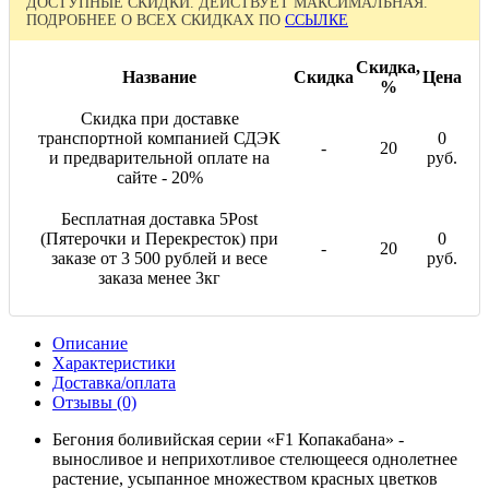
ДОСТУПНЫЕ СКИДКИ. ДЕЙСТВУЕТ МАКСИМАЛЬНАЯ.
ПОДРОБНЕЕ О ВСЕХ СКИДКАХ ПО
ССЫЛКЕ
Скидка,
Название
Скидка
Цена
%
Скидка при доставке
транспортной компанией СДЭК
0
-
20
и предварительной оплате на
руб.
сайте - 20%
Бесплатная доставка 5Post
(Пятерочки и Перекресток) при
0
-
20
заказе от 3 500 рублей и весе
руб.
заказа менее 3кг
Описание
Характеристики
Доставка/оплата
Отзывы (0)
Бегония боливийская серии «F1 Копакабана» -
выносливое и неприхотливое стелющееся однолетнее
растение, усыпанное множеством красных цветков