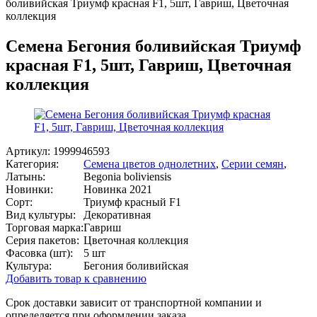
боливийская Триумф красная F1, 5шт, Гавриш, Цветочная
коллекция
Семена Бегония боливийская Триумф
красная F1, 5шт, Гавриш, Цветочная
коллекция
Артикул:
1999946593
Категория:
Семена цветов однолетних
,
Серии семян
,
Латынь:
Begonia boliviensis
Новинки:
Новинка 2021
Сорт:
Триумф красный F1
Вид культуры:
Декоративная
Торговая марка:
Гавриш
Серия пакетов:
Цветочная коллекция
Фасовка (шт):
5 шт
Культура:
Бегония боливийская
Добавить товар к сравнению
Срок доставки зависит от транспортной компании и
определяется при оформлении заказа.