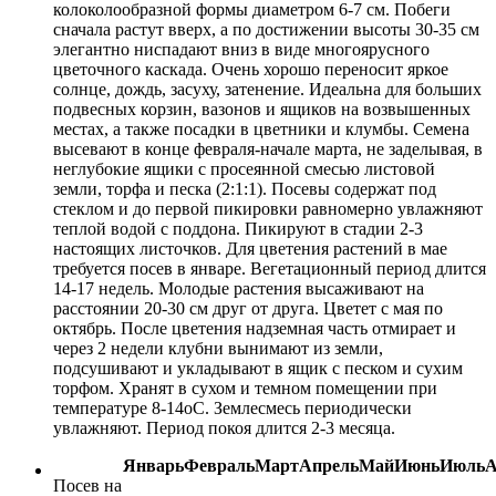
колоколообразной формы диаметром 6-7 см. Побеги
сначала растут вверх, а по достижении высоты 30-35 см
элегантно ниспадают вниз в виде многоярусного
цветочного каскада. Очень хорошо переносит яркое
солнце, дождь, засуху, затенение. Идеальна для больших
подвесных корзин, вазонов и ящиков на возвышенных
местах, а также посадки в цветники и клумбы. Семена
высевают в конце февраля-начале марта, не заделывая, в
неглубокие ящики с просеянной смесью листовой
земли, торфа и песка (2:1:1). Посевы содержат под
стеклом и до первой пикировки равномерно увлажняют
теплой водой с поддона. Пикируют в стадии 2-3
настоящих листочков. Для цветения растений в мае
требуется посев в январе. Вегетационный период длится
14-17 недель. Молодые растения высаживают на
расстоянии 20-30 см друг от друга. Цветет с мая по
октябрь. После цветения надземная часть отмирает и
через 2 недели клубни вынимают из земли,
подсушивают и укладывают в ящик с песком и сухим
торфом. Хранят в сухом и темном помещении при
температуре 8-14оС. Землесмесь периодически
увлажняют. Период покоя длится 2-3 месяца.
Январь
Февраль
Март
Апрель
Май
Июнь
Июль
А
Посев на