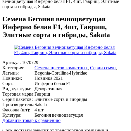
вечноцветущая Инферно белая F1, 4шт, Гавриш, Элитные
сорта и гибриды, Sakata
Семена Бегония вечноцветущая
Инферно белая F1, 4шт, Гавриш,
Элитные сорта и гибриды, Sakata
Артикул:
1070729
Категория:
Семена цветов комнатных
,
Серии семян
,
Латынь:
Begonia-Corallina-Hybridae
Новинки:
Новинка 2021
Сорт:
Инферно белая F1
Вид культуры:
Декоративная
Торговая марка:
Гавриш
Серия пакетов:
Элитные сорта и гибриды
Производитель:
Sakata
Фасовка (шт):
4 шт
Культура:
Бегония вечноцветущая
Добавить товар к сравнению
Срок доставки зависит от транспортной компании и