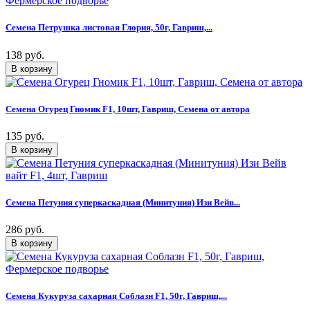
Семена Петрушка листовая Глория, 50г, Гавриш,...
138 руб.
Семена Огурец Гномик F1, 10шт, Гавриш, Семена от автора
135 руб.
Семена Петуния суперкаскадная (Минитуния) Изи Вейв...
286 руб.
Семена Кукуруза сахарная Соблазн F1, 50г, Гавриш,...