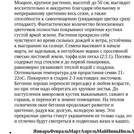
Мощное, крупное растение, высотой до 50 см, выглядит
восхитительно и аккуратно благодаря обильному и
непрерывному цветению весь сезон, а также
способности к самоочищению (увядающие цветки сразу
отпадают). Фантастическое количество белоснежных
цветочков полностью покрывают опрятные кустики
густой яркой зелени. Растения прекрасно себя
чувствуют во время сильных дождей и ветра, устойчивы
к выгоранию на солнце. Семена высевают в начале
марта, не заделывая, в неглубокие ящики с просеянной
смесью листовой земли, торфа или песка (2:1:1). Посевы
содержат под стеклом и до первой пикировки,
равномерно увлажняют теплой водой с поддона.
Оптимальная температура для прорастания семян 21-
22оС. Пикируют в стадии 2-3 настоящих листочков.
Бегонии хорошо переносят пересадку в любом возрасте,
но при этом надо оберегать их хрупкие листья. До
наступления заморозков кустик выкапывают, сажают в
горшок, и переносят в зимнее помещение. На теплом
солнечном окне бегония продолжает развитие и
цветение, радуя вас долгую, холодную зиму. Эти
прекрасные цветы станут украшением не только сада, но
и отлично будут смотреться в подвесных вазах и кашпо.
Январь
Февраль
Март
Апрель
Май
Июнь
Июль
А