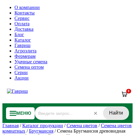
О компании
Контакты
Сервис
Оплата
Доставка
Блог
Каталог
Гавриш
Агроэлита
Фермерам
Удачные семена
Семена оптом
Серии
Акции
0
Найти
МЕНЮ
Главная
/
Каталог продукции
/
Семена цветов
/
Семена цветов
комнатных
/
Бругмансия
/
Семена Бругмансия древовидная