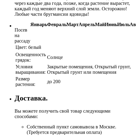
через каждые два года, позже, когда растение вырастет,
каждый год меняют верхний слой земли. Осторожно!
Любые части бругмансии ядовиды!
Январь
Февраль
Март
Апрель
Май
Июнь
Июль
Ав
Посев
на
рассаду
Цвет:
белый
Освещенность
Солнце
грядок:
Условия
Закрытые помещения, Открытый грунт,
выращивания:
Открытый грунт или помещения
Размер
до 200
растения:
Доставка.
Вы можете получить свой товар следующими
способами:
Собственный пункт самовывоза в Москве.
(Требуется предварительная оплата)