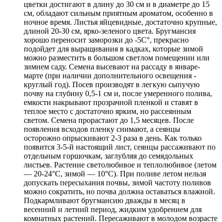
цветки достигают в длину до 30 см и в диаметре до 15
см, обладают сильным приятным ароматом, особенно в
ночное время. Листья яйцевидные, достаточно крупные,
длиной 20-30 см, ярко-зеленого цвета. Бругмансия
хорошо переносит заморозки до -5С°, прекрасно
подойдет для выращивания в кадках, которые зимой
можно разместить в большом светлом помещении или
зимнем саду. Семена высевают на рассаду в январе-
марте (при наличии дополнительного освещения -
круглый год). Посев производят в легкую сыпучую
почву на глубину 0,5-1 см и, после умеренного полива,
емкости накрывают прозрачной пленкой и ставят в
теплое место с достаточно ярким, но рассеянным
светом. Семена прорастают до 1,5 месяцев. После
появления всходов пленку снимают, а сеянцы
осторожно опрыскивают 2-3 раза в день. Как только
появится 3-5-й настоящий лист, сеянцы рассаживают по
отдельным горшочкам, заглубляя до семядольных
листьев. Растение светолюбивое и теплолюбивое (летом
— 20-24°С, зимой — 10°С). При поливе летом нельзя
допускать пересыхания почвы, зимой частоту поливов
можно сократить, но почва должна оставаться влажной.
Подкармливают бругмансию дважды в месяц в
весенний и летний период, жидким удобрением для
комнатных растений. Пересаживают в молодом возрасте