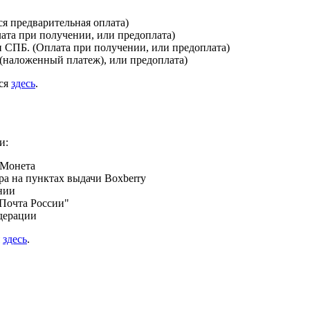
я предварительная оплата)
лата при получении, или предоплата)
и СПБ. (Оплата при получении, или предоплата)
(наложенный платеж), или предоплата)
ься
здесь
.
и:
 Монета
а на пунктах выдачи Boxberry
нии
Почта России"
дерации
я
здесь
.