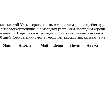
ые высотой 30 см с оригинальным соцветием в виде гребня пур
тельно засухоустойчива, но молодым растениям необходим хоро
еньшается. Выращивают рассадным способом. Семена высевают в
20 дней. Сеянцы пикируют в горшочки, рассаду высаживают в н
Март
Апрель
Май
Июнь
Июль
Август