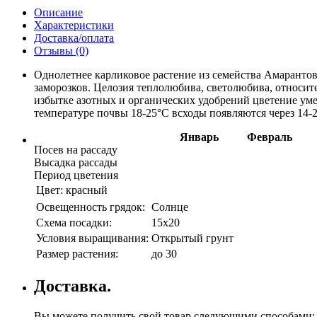
Описание
Характеристики
Доставка/оплата
Отзывы (0)
Однолетнее карликовое растение из семейства Амарантов
заморозков. Целозия теплолюбива, светолюбива, относи
избытке азотных и органических удобрений цветение ум
температуре почвы 18-25°C всходы появляются через 14-
Январь
Февраль
Посев на рассаду
Высадка рассады
Период цветения
Цвет:
красный
Освещенность грядок:
Солнце
Схема посадки:
15х20
Условия выращивания:
Открытый грунт
Размер растения:
до 30
Доставка.
Вы можете получить свой товар следующими способами: