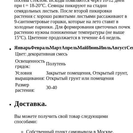
посевы стеклом. Всходы появляются через 10-12 дней
при t = 18-20°C. Сеянцы пикируют на стадии
семядольных листьев. После второй пикировки
растения с хорошо развитыми листьями рассаживают в
9-сантиметровые горшки, которые на лето ставят в
холодные парники. Для формирования цветочных почек
растению нужны пониженные температуры (не выше
15°C). Цветение продолжается в течение 4-6 недель.
Январь
Февраль
Март
Апрель
Май
Июнь
Июль
Август
Се
Цвет:
декоративная смесь
Освещенность
Полутень
грядок:
Условия
Закрытые помещения, Открытый грунт,
выращивания:
Открытый грунт или помещения
Размер
30-40
растения:
Доставка.
Вы можете получить свой товар следующими
способами:
Собственный пункт самовывоза в Москве.