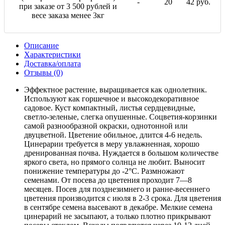
-
20
42 руб.
при заказе от 3 500 рублей и
весе заказа менее 3кг
Описание
Характеристики
Доставка/оплата
Отзывы (0)
Эффектное растение, выращивается как однолетник.
Используют как горшечное и высокодекоративное
садовое. Куст компактный, листья сердцевидные,
светло-зеленые, слегка опушенные. Соцветия-корзинки
самой разнообразной окраски, однотонной или
двуцветной. Цветение обильное, длится 4-6 недель.
Цинерарии требуется в меру увлажненная, хорошо
дренированная почва. Нуждается в большом количестве
яркого света, но прямого солнца не любит. Выносит
понижение температуры до -2°C. Размножают
семенами. От посева до цветения проходит 7—8
месяцев. Посев для позднезимнего и ранне-весеннего
цветения производится с июля в 2-3 срока. Для цветения
в сентябре семена высевают в декабре. Мелкие семена
цинерарий не засыпают, а только плотно прикрывают