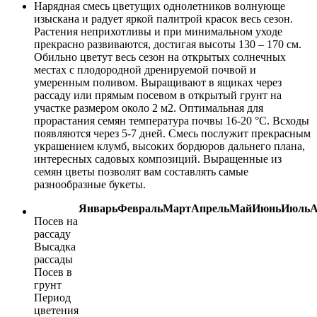
Нарядная смесь цветущих однолетников волнующе
изыскана и радует яркой палитрой красок весь сезон.
Растения неприхотливы и при минимальном уходе
прекрасно развиваются, достигая высоты 130 – 170 см.
Обильно цветут весь сезон на открытых солнечных
местах с плодородной дренируемой почвой и
умеренным поливом. Выращивают в ящиках через
рассаду или прямым посевом в открытый грунт на
участке размером около 2 м2. Оптимальная для
прорастания семян температура почвы 16-20 °C. Всходы
появляются через 5-7 дней. Смесь послужит прекрасным
украшением клумб, высоких бордюров дальнего плана,
интересных садовых композиций. Выращенные из
семян цветы позволят вам составлять самые
разнообразные букеты.
Январь
Февраль
Март
Апрель
Май
Июнь
Июль
А
Посев на
рассаду
Высадка
рассады
Посев в
грунт
Период
цветения