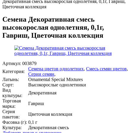
Декоративная смесь высокорослая однолетняя, 0,1г, Гавриш,
Цветочная коллекция
Семена Декоративная смесь
высокорослая однолетняя, 0,1г,
Гавриш, Цветочная коллекция
Артикул:
003879
Семена цветов однолетних
,
Смесь семян цветов
,
Категория:
Серии семян
,
Латынь:
Ornamental Special Mixtures
Сорт:
Высокорослые однолетники
Вид
Декоративная
культуры:
Торговая
Гавриш
марка:
Серия
Цветочная коллекция
пакетов:
Фасовка (г):
0,1 г
Культура:
Декоративная смесь
Добавить товар к сравнению