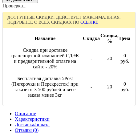
Проверка...
ДОСТУПНЫЕ СКИДКИ. ДЕЙСТВУЕТ МАКСИМАЛЬНАЯ.
ПОДРОБНЕЕ О ВСЕХ СКИДКАХ ПО
ССЫЛКЕ
Скидка,
Название
Скидка
Цена
%
Скидка при доставке
транспортной компанией СДЭК
0
-
20
и предварительной оплате на
руб.
сайте - 20%
Бесплатная доставка 5Post
(Пятерочки и Перекресток) при
0
-
20
заказе от 3 500 рублей и весе
руб.
заказа менее 3кг
Описание
Характеристики
Доставка/оплата
Отзывы (0)