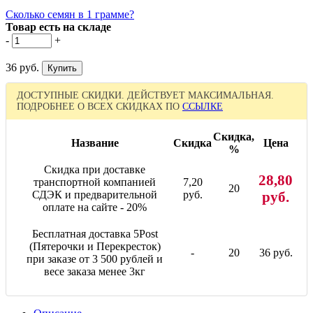
Сколько семян в 1 грамме?
Товар есть на складе
-
+
36 руб.
ДОСТУПНЫЕ СКИДКИ. ДЕЙСТВУЕТ МАКСИМАЛЬНАЯ.
ПОДРОБНЕЕ О ВСЕХ СКИДКАХ ПО
ССЫЛКЕ
Скидка,
Название
Скидка
Цена
%
Скидка при доставке
28,80
транспортной компанией
7,20
20
СДЭК и предварительной
руб.
руб.
оплате на сайте - 20%
Бесплатная доставка 5Post
(Пятерочки и Перекресток)
-
20
36 руб.
при заказе от 3 500 рублей и
весе заказа менее 3кг