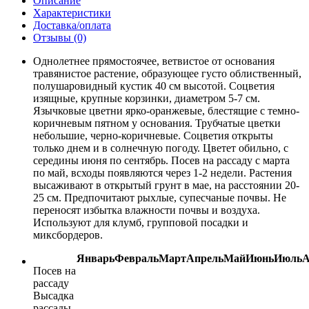
Описание
Характеристики
Доставка/оплата
Отзывы (0)
Однолетнее прямостоячее, ветвистое от основания
травянистое растение, образующее густо облиственный,
полушаровидный кустик 40 см высотой. Соцветия
изящные, крупные корзинки, диаметром 5-7 см.
Язычковые цветни ярко-оранжевые, блестящие с темно-
коричневым пятном у основания. Трубчатые цветки
небольшие, черно-коричневые. Соцветия открыты
только днем и в солнечную погоду. Цветет обильно, с
середины июня по сентябрь. Посев на рассаду с марта
по май, всходы появляются через 1-2 недели. Растения
высаживают в открытый грунт в мае, на расстоянии 20-
25 см. Предпочитают рыхлые, супесчаные почвы. Не
переносят избытка влажности почвы и воздуха.
Используют для клумб, групповой посадки и
миксбордеров.
Январь
Февраль
Март
Апрель
Май
Июнь
Июль
А
Посев на
рассаду
Высадка
рассады