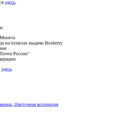
ься
здесь
.
и:
 Монета
а на пунктах выдачи Boxberry
нии
Почта России"
дерации
я
здесь
.