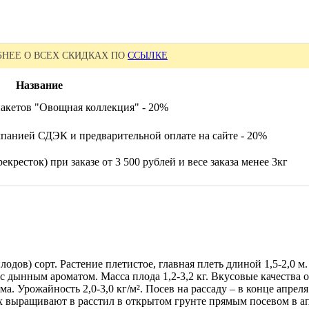
НЕЕ О ВСЕХ СКИДКАХ ПО
ССЫЛКЕ
Название
акетов "Овощная коллекция" - 20%
панией СДЭК и предварительной оплате на сайте - 20%
екресток) при заказе от 3 500 рублей и весе заказа менее 3кг
лодов) сорт. Растение плетистое, главная плеть длиной 1,5-2,0 
, с дынным ароматом. Масса плода 1,2-3,2 кг. Вкусовые качеств
а. Урожайность 2,0-3,0 кг/м². Посев на рассаду – в конце апреля
х выращивают в расстил в открытом грунте прямым посевом в ап