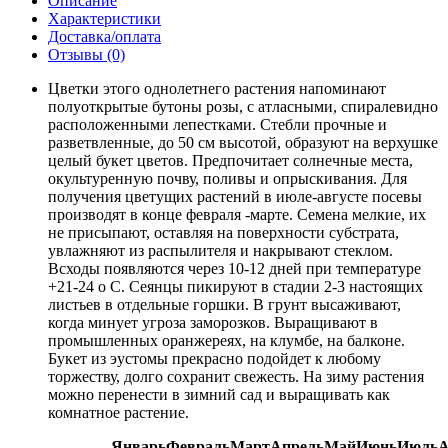
Описание
Характеристики
Доставка/оплата
Отзывы (0)
Цветки этого однолетнего растения напоминают
полуоткрытые бутоны розы, с атласными, спиралевидно
расположенными лепестками. Стебли прочные и
разветвленные, до 50 см высотой, образуют на верхушке
целый букет цветов. Предпочитает солнечные места,
окультуренную почву, поливы и опрыскивания. Для
получения цветущих растений в июле-августе посевы
производят в конце февраля -марте. Семена мелкие, их
не присыпают, оставляя на поверхности субстрата,
увлажняют из распылителя и накрывают стеклом.
Всходы появляются через 10-12 дней при температуре
+21-24 о С. Сеянцы пикируют в стадии 2-3 настоящих
листьев в отдельные горшки. В грунт высаживают,
когда минует угроза заморозков. Выращивают в
промышленных оранжереях, на клумбе, на балконе.
Букет из эустомы прекрасно подойдет к любому
торжеству, долго сохранит свежесть. На зиму растения
можно перенести в зимний сад и выращивать как
комнатное растение.
Январь
Февраль
Март
Апрель
Май
Июнь
Июль
А