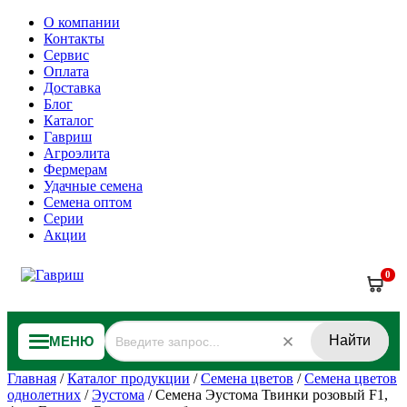
О компании
Контакты
Сервис
Оплата
Доставка
Блог
Каталог
Гавриш
Агроэлита
Фермерам
Удачные семена
Семена оптом
Серии
Акции
0
Найти
МЕНЮ
Главная
/
Каталог продукции
/
Семена цветов
/
Семена цветов
однолетних
/
Эустома
/
Семена Эустома Твинки розовый F1,