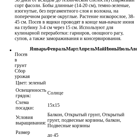
сорт фасоли. Бобы длинные (14-20 см), темно-зеленые,
изогнутые, без пергаментного слоя и волокна, на
поперечном разрезе округлые. Растение низкорослое, 38-
45 см. Посев в ящики проводят в конце мая-начале июня
на глубину 3-4 см через 15 см. Используют для
кулинарной переработки: гарниров, овощного рагу,
супов, а также замораживания и консервирования.
Январь
Февраль
Март
Апрель
Май
Июнь
Июль
Ав
Посев
в
грунт
Сбор
урожая
Цвет:
зеленый
Освещенность
Солнце
грядок:
Схема
15х15
посадки:
Балкон, Открытый грунт, Открытый
Условия
грунт, подвесные корзины, балкон,
выращивания:
Подвесные корзины
Размер
до 45