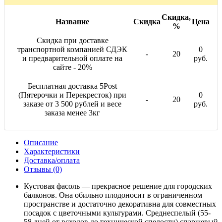
Скидка,
Название
Скидка
Цена
%
Скидка при доставке
транспортной компанией СДЭК
0
-
20
и предварительной оплате на
руб.
сайте - 20%
Бесплатная доставка 5Post
(Пятерочки и Перекресток) при
0
-
20
заказе от 3 500 рублей и весе
руб.
заказа менее 3кг
Описание
Характеристики
Доставка/оплата
Отзывы (0)
Кустовая фасоль — прекрасное решение для городских
балконов. Она обильно плодоносит в ограниченном
пространстве и достаточно декоративна для совместных
посадок с цветочными культурами. Среднеспелый (55-
58 дней от всходов до технической спелости) спаржевый