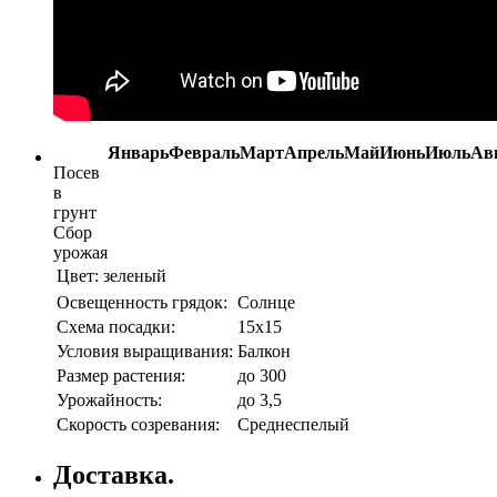
Январь
Февраль
Март
Апрель
Май
Июнь
Июль
Ав
Посев
в
грунт
Сбор
урожая
Цвет:
зеленый
Освещенность грядок:
Солнце
Схема посадки:
15х15
Условия выращивания:
Балкон
Размер растения:
до 300
Урожайность:
до 3,5
Скорость созревания:
Среднеспелый
Доставка.