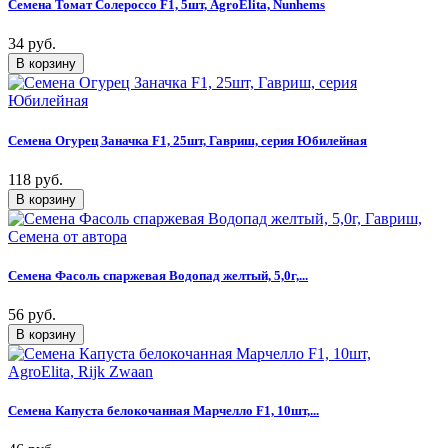
Семена Томат Солероссо F1, 5шт, AgroElita, Nunhems
34 руб.
Семена Огурец Заначка F1, 25шт, Гавриш, серия Юбилейная
118 руб.
Семена Фасоль спаржевая Водопад желтый, 5,0г,...
56 руб.
Семена Капуста белокочанная Марчелло F1, 10шт,...