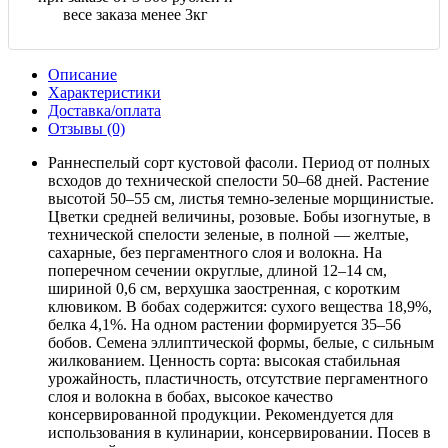
весе заказа менее 3кг
Описание
Характеристики
Доставка/оплата
Отзывы (0)
Раннеспелый сорт кустовой фасоли. Период от полных
всходов до технической спелости 50–68 дней. Растение
высотой 50–55 см, листья темно-зеленые морщинистые.
Цветки средней величины, розовые. Бобы изогнутые, в
технической спелости зеленые, в полной — желтые,
сахарные, без пергаментного слоя и волокна. На
поперечном сечении округлые, длиной 12–14 см,
шириной 0,6 см, верхушка заостренная, с коротким
клювиком. В бобах содержится: сухого вещества 18,9%,
белка 4,1%. На одном растении формируется 35–56
бобов. Семена эллиптической формы, белые, с сильным
жилкованием. Ценность сорта: высокая стабильная
урожайность, пластичность, отсутствие пергаментного
слоя и волокна в бобах, высокое качество
консервированной продукции. Рекомендуется для
использования в кулинарии, консервировании. Посев в