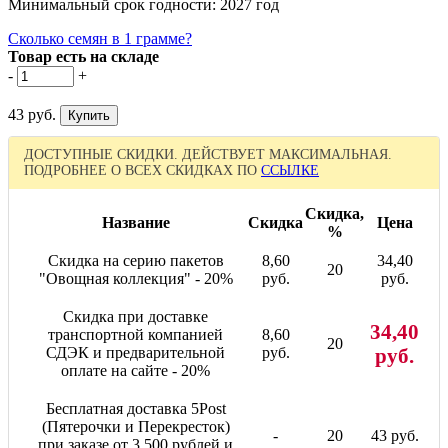
Минимальный срок годности: 2027 год
Сколько семян в 1 грамме?
Товар есть на складе
-
+
43 руб.
ДОСТУПНЫЕ СКИДКИ. ДЕЙСТВУЕТ МАКСИМАЛЬНАЯ.
ПОДРОБНЕЕ О ВСЕХ СКИДКАХ ПО
ССЫЛКЕ
Скидка,
Название
Скидка
Цена
%
Скидка на серию пакетов
8,60
34,40
20
"Овощная коллекция" - 20%
руб.
руб.
Скидка при доставке
34,40
транспортной компанией
8,60
20
СДЭК и предварительной
руб.
руб.
оплате на сайте - 20%
Бесплатная доставка 5Post
(Пятерочки и Перекресток)
-
20
43 руб.
при заказе от 3 500 рублей и