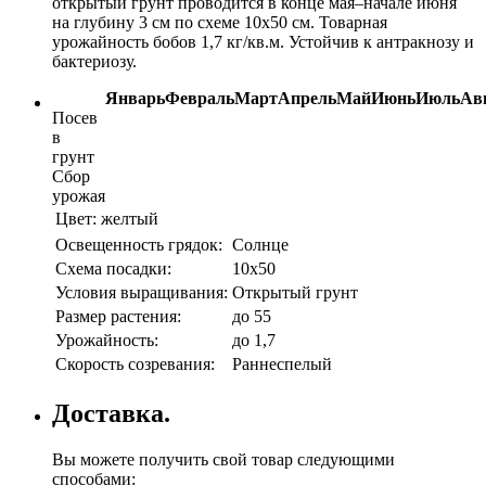
открытый грунт проводится в конце мая–начале июня
на глубину 3 см по схеме 10х50 см. Товарная
урожайность бобов 1,7 кг/кв.м. Устойчив к антракнозу и
бактериозу.
Январь
Февраль
Март
Апрель
Май
Июнь
Июль
Ав
Посев
в
грунт
Сбор
урожая
Цвет:
желтый
Освещенность грядок:
Солнце
Схема посадки:
10х50
Условия выращивания:
Открытый грунт
Размер растения:
до 55
Урожайность:
до 1,7
Скорость созревания:
Раннеспелый
Доставка.
Вы можете получить свой товар следующими
способами: