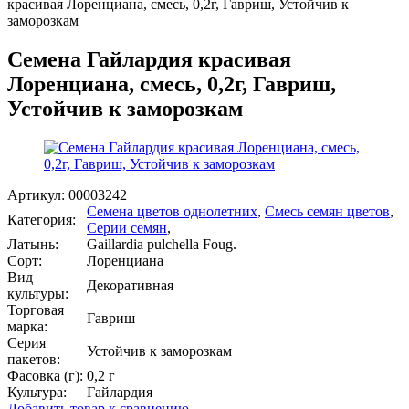
красивая Лоренциана, смесь, 0,2г, Гавриш, Устойчив к
заморозкам
Семена Гайлардия красивая
Лоренциана, смесь, 0,2г, Гавриш,
Устойчив к заморозкам
Артикул:
00003242
Семена цветов однолетних
,
Смесь семян цветов
,
Категория:
Серии семян
,
Латынь:
Gaillardia pulchella Foug.
Сорт:
Лоренциана
Вид
Декоративная
культуры:
Торговая
Гавриш
марка:
Серия
Устойчив к заморозкам
пакетов:
Фасовка (г):
0,2 г
Культура:
Гайлардия
Добавить товар к сравнению