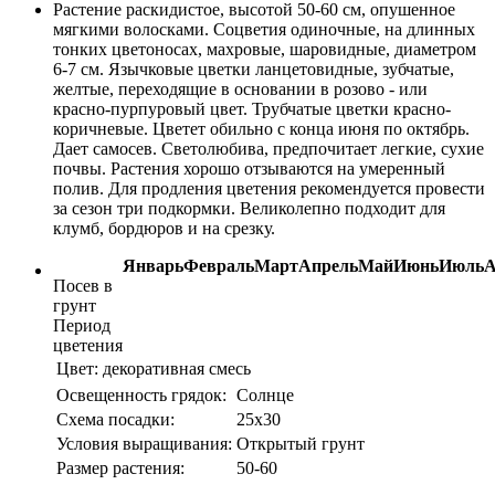
Растение раскидистое, высотой 50-60 см, опушенное
мягкими волосками. Соцветия одиночные, на длинных
тонких цветоносах, махровые, шаровидные, диаметром
6-7 см. Язычковые цветки ланцетовидные, зубчатые,
желтые, переходящие в основании в розово - или
красно-пурпуровый цвет. Трубчатые цветки красно-
коричневые. Цветет обильно с конца июня по октябрь.
Дает самосев. Светолюбива, предпочитает легкие, сухие
почвы. Растения хорошо отзываются на умеренный
полив. Для продления цветения рекомендуется провести
за сезон три подкормки. Великолепно подходит для
клумб, бордюров и на срезку.
Январь
Февраль
Март
Апрель
Май
Июнь
Июль
А
Посев в
грунт
Период
цветения
Цвет:
декоративная смесь
Освещенность грядок:
Солнце
Схема посадки:
25х30
Условия выращивания:
Открытый грунт
Размер растения:
50-60