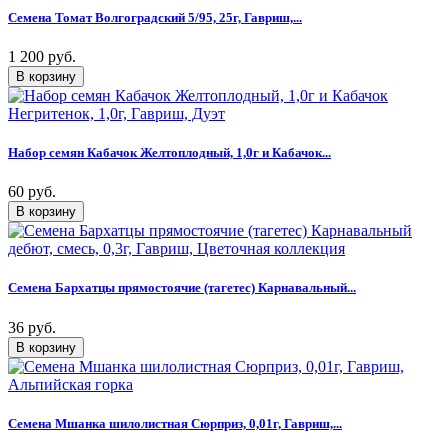
Семена Томат Волгоградский 5/95, 25г, Гавриш,...
1 200 руб.
Набор семян Кабачок Желтоплодный, 1,0г и Кабачок...
60 руб.
Семена Бархатцы прямостоячие (тагетес) Карнавальный...
36 руб.
Семена Мшанка шилолистная Сюрприз, 0,01г, Гавриш,...