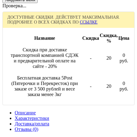
Проверка...
ДОСТУПНЫЕ СКИДКИ. ДЕЙСТВУЕТ МАКСИМАЛЬНАЯ.
ПОДРОБНЕЕ О ВСЕХ СКИДКАХ ПО
ССЫЛКЕ
Скидка,
Название
Скидка
Цена
%
Скидка при доставке
транспортной компанией СДЭК
0
-
20
и предварительной оплате на
руб.
сайте - 20%
Бесплатная доставка 5Post
(Пятерочки и Перекресток) при
0
-
20
заказе от 3 500 рублей и весе
руб.
заказа менее 3кг
Описание
Характеристики
Доставка/оплата
Отзывы (0)