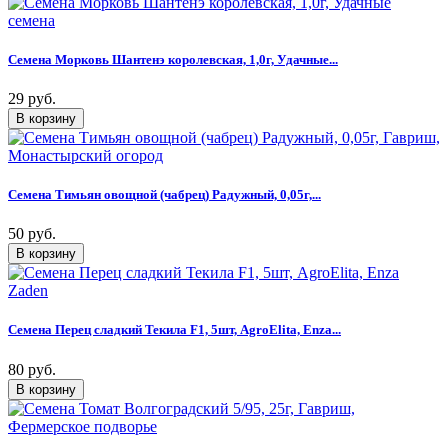
Семена Морковь Шантенэ королевская, 1,0г, Удачные...
29 руб.
Семена Тимьян овощной (чабрец) Радужный, 0,05г,...
50 руб.
Семена Перец сладкий Текила F1, 5шт, AgroElita, Enza...
80 руб.