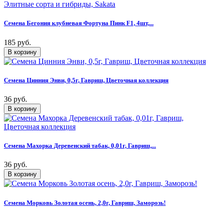
Семена Бегония клубневая Фортуна Пинк F1, 4шт,...
185 руб.
Семена Цинния Энви, 0,5г, Гавриш, Цветочная коллекция
36 руб.
Семена Махорка Деревенский табак, 0,01г, Гавриш,...
36 руб.
Семена Морковь Золотая осень, 2,0г, Гавриш, Заморозь!