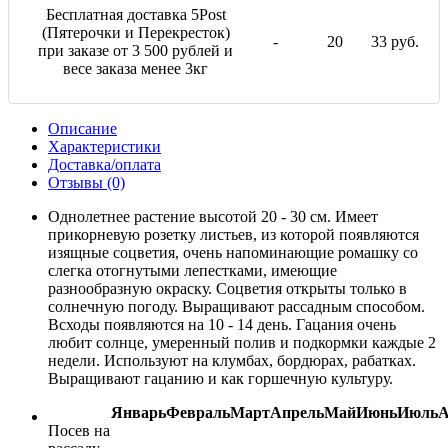
Бесплатная доставка 5Post
(Пятерочки и Перекресток)
-
20
33 руб.
при заказе от 3 500 рублей и
весе заказа менее 3кг
Описание
Характеристики
Доставка/оплата
Отзывы (0)
Однолетнее растение высотой 20 - 30 см. Имеет
прикорневую розетку листьев, из которой появляются
изящные соцветия, очень напоминающие ромашку со
слегка отогнутыми лепестками, имеющие
разнообразную окраску. Соцветия открыты только в
солнечную погоду. Выращивают рассадным способом.
Всходы появляются на 10 - 14 день. Гацания очень
любит солнце, умеренный полив и подкормки каждые 2
недели. Используют на клумбах, бордюрах, рабатках.
Выращивают гацанию и как горшечную культуру.
Январь
Февраль
Март
Апрель
Май
Июнь
Июль
А
Посев на