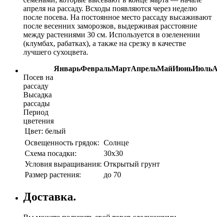
апреля на рассаду. Всходы появляются через неделю
после посева. На постоянное место рассаду высаживают
после весенних заморозков, выдерживая расстояние
между растениями 30 см. Используется в озеленении
(клумбах, рабатках), а также на срезку в качестве
лучшего сухоцвета.
Январь
Февраль
Март
Апрель
Май
Июнь
Июль
А
Посев на
рассаду
Высадка
рассады
Период
цветения
Цвет:
белый
Освещенность грядок:
Солнце
Схема посадки:
30х30
Условия выращивания:
Открытый грунт
Размер растения:
до 70
Доставка.