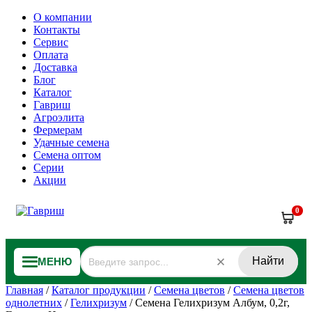
О компании
Контакты
Сервис
Оплата
Доставка
Блог
Каталог
Гавриш
Агроэлита
Фермерам
Удачные семена
Семена оптом
Серии
Акции
0
Найти
МЕНЮ
Главная
/
Каталог продукции
/
Семена цветов
/
Семена цветов
однолетних
/
Гелихризум
/
Семена Гелихризум Албум, 0,2г,