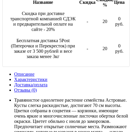
Название
Скидка
Цена
%
Скидка при доставке
транспортной компанией СДЭК
0
-
20
и предварительной оплате на
руб.
сайте - 20%
Бесплатная доставка 5Post
(Пятерочки и Перекресток) при
0
-
20
заказе от 3 500 рублей и весе
руб.
заказа менее 3кг
Описание
Характеристики
Доставка/оплата
Отзывы (0)
Травянистое однолетнее растение семейства Астровые.
Кусты слегка раскидистые, достигают 70 см высоты.
Цветки собраны в соцветия — корзинки, имеющие
очень яркие и многочисленные листочки обертки белой
окраски. Цветет обильно с июля до заморозков.
Предпочитает открытые солнечные места. Размножают
семенами, которые высевают в конце марта — начале