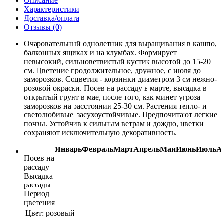
Описание
Характеристики
Доставка/оплата
Отзывы (0)
Очаровательный однолетник для выращивания в кашпо,
балконных ящиках и на клумбах. Формирует
невысокий, сильноветвистый кустик высотой до 15-20
см. Цветение продолжительное, дружное, с июля до
заморозков. Соцветия - корзинки диаметром 3 см нежно-
розовой окраски. Посев на рассаду в марте, высадка в
открытый грунт в мае, после того, как минет угроза
заморозков на расстоянии 25-30 см. Растения тепло- и
светолюбивые, засухоустойчивые. Предпочитают легкие
почвы. Устойчив к сильным ветрам и дождю, цветки
сохраняют исключительную декоративность.
Январь
Февраль
Март
Апрель
Май
Июнь
Июль
А
Посев на
рассаду
Высадка
рассады
Период
цветения
Цвет:
розовый