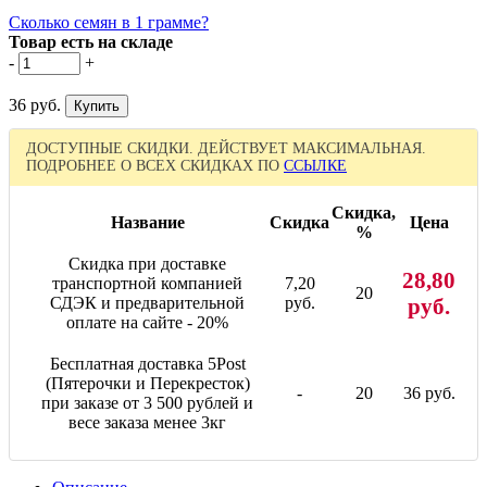
Сколько семян в 1 грамме?
Товар есть на складе
-
+
36 руб.
ДОСТУПНЫЕ СКИДКИ. ДЕЙСТВУЕТ МАКСИМАЛЬНАЯ.
ПОДРОБНЕЕ О ВСЕХ СКИДКАХ ПО
ССЫЛКЕ
Скидка,
Название
Скидка
Цена
%
Скидка при доставке
28,80
транспортной компанией
7,20
20
СДЭК и предварительной
руб.
руб.
оплате на сайте - 20%
Бесплатная доставка 5Post
(Пятерочки и Перекресток)
-
20
36 руб.
при заказе от 3 500 рублей и
весе заказа менее 3кг