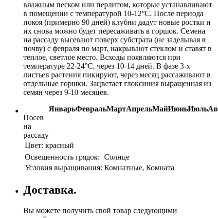
влажным песком или перлитом, которые устанавливают
в помещении с температурой 10-12°С. После периода
покоя (примерно 90 дней) клубни дадут новые ростки и
их снова можно будет пересаживать в горшок. Семена
на рассаду высевают поверх субстрата (не заделывая в
почву) с февраля по март, накрывают стеклом и ставят в
теплое, светлое место. Всходы появляются при
температуре 22-24°С, через 10-14 дней. В фазе 3-х
листьев растения пикируют, через месяц рассаживают в
отдельные горшки. Зацветает глоксиния выращенная из
семян через 9-10 месяцев.
Январь
Февраль
Март
Апрель
Май
Июнь
Июль
Ав
Посев
на
рассаду
Цвет:
красный
Освещенность грядок:
Солнце
Условия выращивания:
Комнатные, Комната
Доставка.
Вы можете получить свой товар следующими