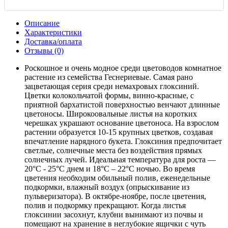
Описание
Характеристики
Доставка/оплата
Отзывы (0)
Роскошное и очень модное среди цветоводов комнатное
растение из семейства Геснериевые. Самая рано
зацветающая серия среди немахровых глоксиний.
Цветки колокольчатой формы, винно-красные, с
приятной бархатистой поверхностью венчают длинные
цветоносы. Широкоовальные листья на коротких
черешках украшают основание цветоноса. На взрослом
растении образуется 10-15 крупных цветков, создавая
впечатление нарядного букета. Глоксиния предпочитает
светлые, солнечные места без воздействия прямых
солнечных лучей. Идеальная температура для роста —
20°С - 25°С днем и 18°С – 22°С ночью. Во время
цветения необходим обильный полив, еженедельные
подкормки, влажный воздух (опрыскивание из
пульверизатора). В октябре-ноябре, после цветения,
полив и подкормку прекращают. Когда листья
глоксинии засохнут, клубни вынимают из почвы и
помещают на хранение в неглубокие ящички с чуть