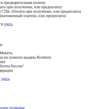
я предварительная оплата)
лата при получении, или предоплата)
и СПБ. (Оплата при получении, или предоплата)
(наложенный платеж), или предоплата)
ься
здесь
.
и:
 Монета
а на пунктах выдачи Boxberry
нии
Почта России"
дерации
я
здесь
.