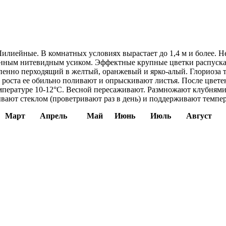
Лилиейные. В комнатных условиях вырастает до 1,4 м и более. 
нным нитевидным усиком. Эффектные крупные цветки распускают
пенно перходящий в желтый, оранжевый и ярко-алый. Глориоза т
роста ее обильно поливают и опрыскивают листья. После цвете
мпературе 10-12°C. Весной пересаживают. Размножают клубнями
ают стеклом (проветривают раз в день) и поддерживают температ
Март
Апрель
Май
Июнь
Июль
Август