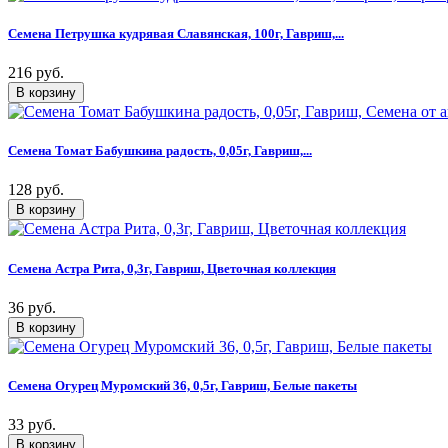
Семена Петрушка кудрявая Славянская, 100г, Гавриш,...
216 руб.
Семена Томат Бабушкина радость, 0,05г, Гавриш,...
128 руб.
Семена Астра Рита, 0,3г, Гавриш, Цветочная коллекция
36 руб.
Семена Огурец Муромский 36, 0,5г, Гавриш, Белые пакеты
33 руб.