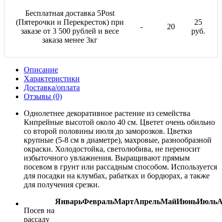
Бесплатная доставка 5Post
(Пятерочки и Перекресток) при
25
-
20
заказе от 3 500 рублей и весе
руб.
заказа менее 3кг
Описание
Характеристики
Доставка/оплата
Отзывы (0)
Однолетнее декоративное растение из семейства
Кипрейные высотой около 40 см. Цветет очень обильно
со второй половины июля до заморозков. Цветки
крупные (5-8 см в диаметре), махровые, разнообразной
окраски. Холодостойка, светолюбива, не переносит
избыточного увлажнения. Выращивают прямым
посевом в грунт или рассадным способом. Используется
для посадки на клумбах, рабатках и бордюрах, а также
для получения срезки.
Январь
Февраль
Март
Апрель
Май
Июнь
Июль
А
Посев на
рассаду