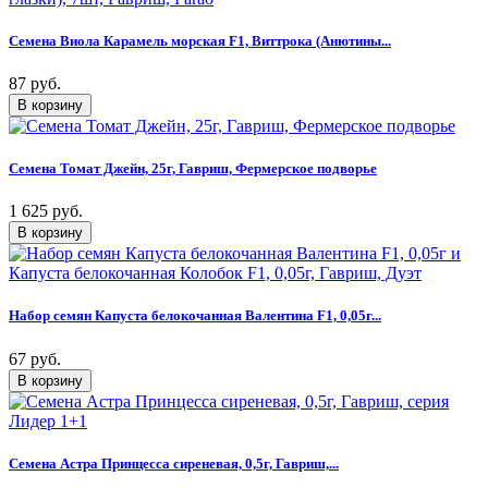
Семена Виола Карамель морская F1, Виттрока (Анютины...
87 руб.
Семена Томат Джейн, 25г, Гавриш, Фермерское подворье
1 625 руб.
Набор семян Капуста белокочанная Валентина F1, 0,05г...
67 руб.
Семена Астра Принцесса сиреневая, 0,5г, Гавриш,...