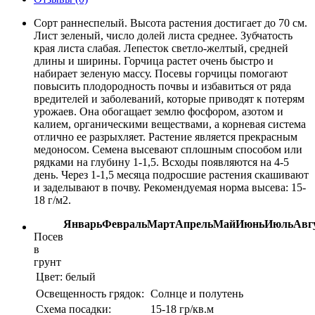
Сорт раннеспелый. Высота растения достигает до 70 см.
Лист зеленый, число долей листа среднее. Зубчатость
края листа слабая. Лепесток светло-желтый, средней
длины и ширины. Горчица растет очень быстро и
набирает зеленую массу. Посевы горчицы помогают
повысить плодородность почвы и избавиться от ряда
вредителей и заболеваний, которые приводят к потерям
урожаев. Она обогащает землю фосфором, азотом и
калием, органическими веществами, а корневая система
отлично ее разрыхляет. Растение является прекрасным
медоносом. Семена высевают сплошным способом или
рядками на глубину 1-1,5. Всходы появляются на 4-5
день. Через 1-1,5 месяца подросшие растения скашивают
и заделывают в почву. Рекомендуемая норма высева: 15-
18 г/м2.
Январь
Февраль
Март
Апрель
Май
Июнь
Июль
Авг
Посев
в
грунт
Цвет:
белый
Освещенность грядок:
Солнце и полутень
Схема посадки:
15-18 гр/кв.м