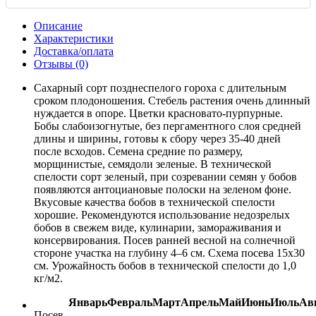
Описание
Характеристики
Доставка/оплата
Отзывы (0)
Сахарный сорт позднеспелого гороха с длительным
сроком плодоношения. Стебель растения очень длинный
нуждается в опоре. Цветки красновато-пурпурные.
Бобы слабоизогнутые, без пергаментного слоя средней
длины и ширины, готовы к сбору через 35-40 дней
после всходов. Семена средние по размеру,
морщинистые, семядоли зеленые. В технической
спелости сорт зеленый, при созревании семян у бобов
появляются антоциановые полоски на зеленом фоне.
Вкусовые качества бобов в технической спелости
хорошие. Рекомендуются использование недозрелых
бобов в свежем виде, кулинарии, замораживания и
консервирования. Посев ранней весной на солнечной
стороне участка на глубину 4–6 см. Схема посева 15x30
см. Урожайность бобов в технической спелости до 1,0
кг/м2.
Январь
Февраль
Март
Апрель
Май
Июнь
Июль
Ав
Посев