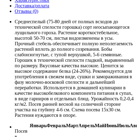
Характеристики
Доставка/оплата
Отзывы (0)
Среднеспелый (75-80 дней от полных всходов до
технической спелости горошка) сорт неосыпающегося
лущильного гороха. Растение короткостебельное,
высотой 50-70 см, листья видоизменены в усы.
Прочный стебель обеспечивает полную неполегаемость
растений вплоть до полного созревания. Бобы
слабоизогнутые, с тупой верхушкой, 5-6 семянные.
Горошек в технической спелости гладкий, выравненный
по размеру. Вкусовые качества высокие. Ценится за
высокое содержание белка (24-26%). Рекомендуется для
употребления в свежем виде, сушки и замораживания в
фазу молочно-восковой спелости и дальнейшей
переработки. Используется в домашней кулинарии в
качестве высокобелкового компонента питания в супах,
в виде гарниров и отдельных блюд. Урожайность 0,2-0,4
кг/м2. Посев ранней весной на солнечной стороне
участка на глубину 4-6 см. Схема посева 15x30 см.
Растения нуждаются в опоре.
Январь
Февраль
Март
Апрель
Май
Июнь
Июль
Ав
Посев
в