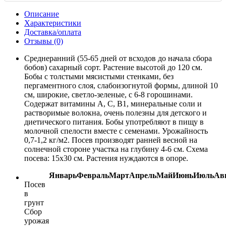
Описание
Характеристики
Доставка/оплата
Отзывы (0)
Среднеранний (55-65 дней от всходов до начала сбора
бобов) сахарный сорт. Растение высотой до 120 см.
Бобы с толстыми мясистыми стенками, без
пергаментного слоя, слабоизогнутой формы, длиной 10
см, широкие, светло-зеленые, с 6-8 горошинами.
Содержат витамины А, С, В1, минеральные соли и
растворимые волокна, очень полезны для детского и
диетического питания. Бобы употребляют в пищу в
молочной спелости вместе с семенами. Урожайность
0,7-1,2 кг/м2. Посев производят ранней весной на
солнечной стороне участка на глубину 4-6 см. Схема
посева: 15x30 см. Растения нуждаются в опоре.
Январь
Февраль
Март
Апрель
Май
Июнь
Июль
Ав
Посев
в
грунт
Сбор
урожая