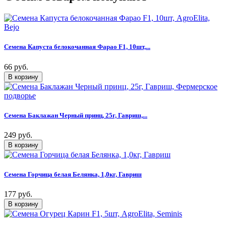
Семена Капуста белокочанная Фарао F1, 10шт,...
66 руб.
Семена Баклажан Черный принц, 25г, Гавриш,...
249 руб.
Семена Горчица белая Белянка, 1,0кг, Гавриш
177 руб.