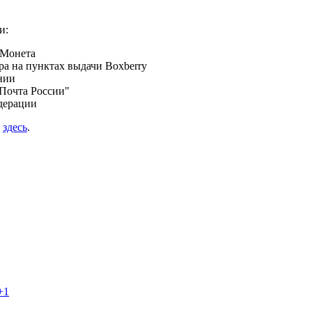
и:
 Монета
а на пунктах выдачи Boxberry
нии
Почта России"
дерации
я
здесь
.