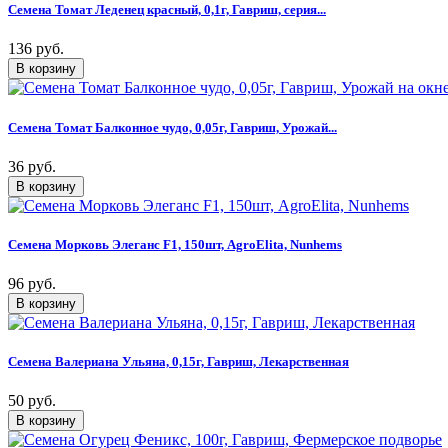
Семена Томат Леденец красный, 0,1г, Гавриш, серия...
136 руб.
Семена Томат Балконное чудо, 0,05г, Гавриш, Урожай...
36 руб.
Семена Морковь Элеганс F1, 150шт, AgroElita, Nunhems
96 руб.
Семена Валериана Ульяна, 0,15г, Гавриш, Лекарственная
50 руб.