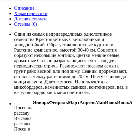
Описание
Характеристики
Доставка/оплата
Отзывы (0)
Один из самых непривередливых однолетников
семейства Крестоцветные. Светолюбивый и
холодостойкий. Образует живописные куртинки.
Растение компактное, высотой 30-40 см. Соцветия
образуют небольшие зонтики, цветки мелкие белые,
ароматные Сильно разрастающиеся кусты следует
периодически стричь. Размножают посевом семян в
грунт рано весной или под зиму. Сеянцы прореживают,
оставляя между растениями до 20 см. Цветут с июля до
конца августа. Дают самосев. Используют для
миксбордеров, каменистых садиков, контейнеров, ваз, в
качестве бордюров к многолетникам.
Январь
Февраль
Март
Апрель
Май
Июнь
Июль
А
Посев на
рассаду
Высадка
рассады
Посев в