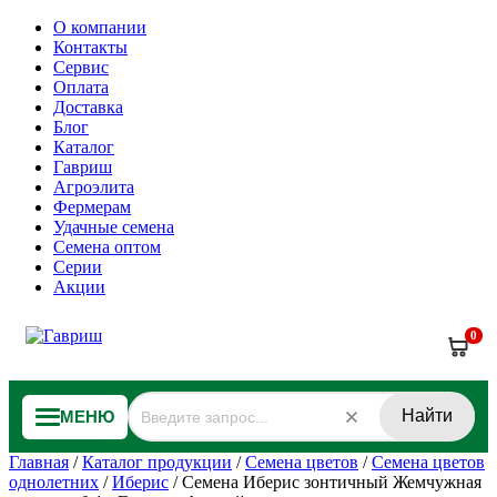
О компании
Контакты
Сервис
Оплата
Доставка
Блог
Каталог
Гавриш
Агроэлита
Фермерам
Удачные семена
Семена оптом
Серии
Акции
0
Найти
МЕНЮ
Главная
/
Каталог продукции
/
Семена цветов
/
Семена цветов
однолетних
/
Иберис
/
Семена Иберис зонтичный Жемчужная