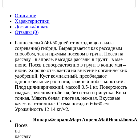
Описание
Характеристики
Доставка/оплата
Отзывы (0)
Раннеспелый (40-50 дней от всходов до начала
созревания) гибрид. Выращивается как рассадным
способом, так и прямым посевом в грунт. Посев на
рассаду - в апреле, высадка рассады в грунт - в мае –
июне. Посев непосредственно в грунт в конце мая –
июне. Хорошо отзывается на внесение органических
удобрений. Куст компактный, преобладают
одностебельные растения, главный побег короткий.
Плод цилиндрический, массой 0,5-1 кг. Поверхность
гладкая, зеленовато-белая, без сетки и рисунка. Кора
тонкая. Мякоть белая, плотная, нежная. Вкусовые
качества отличные. Схема посадки 60x60 см.
Урожайность 12-14 кг/м2.
Январь
Февраль
Март
Апрель
Май
Июнь
Июль
А
Посев
на
рассаду