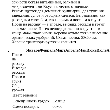
сочности богата витаминами, белками и
микроэлементами Вкус и качество отличные.
Рекомендуется для домашней кулинарии, для тушения,
запекания, супов и овощных салатов. Выращивают как
рассадным способом, так и прямым посевом в грунт.
Посев на рассаду — в апреле, высадка рассады в грунт
— в мае–июне. Посев непосредственно в грунт — в
конце мая–начале июня. Хорошо отзывается на внесение
органических удобрений. Схема посева: 60х60 см.
Хорошо транспортируется и хранится.
Январь
Февраль
Март
Апрель
Май
Июнь
Июль
А
Посев
на
рассаду
Высадка
рассады
Посев в
грунт
Сбор
урожая
Цвет:
зеленый
Освещенность грядок:
Солнце
Схема посадки:
60х60