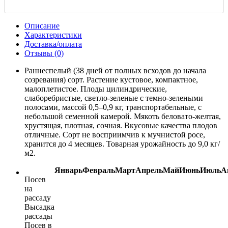
Описание
Характеристики
Доставка/оплата
Отзывы (0)
Раннеспелый (38 дней от полных всходов до начала
созревания) сорт. Растение кустовое, компактное,
малоплетистое. Плоды цилиндрические,
слаборебристые, светло-зеленые с темно-зелеными
полосами, массой 0,5–0,9 кг, транспортабельные, с
небольшой семенной камерой. Мякоть беловато-желтая,
хрустящая, плотная, сочная. Вкусовые качества плодов
отличные. Сорт не восприимчив к мучнистой росе,
хранится до 4 месяцев. Товарная урожайность до 9,0 кг/
м2.
Январь
Февраль
Март
Апрель
Май
Июнь
Июль
А
Посев
на
рассаду
Высадка
рассады
Посев в