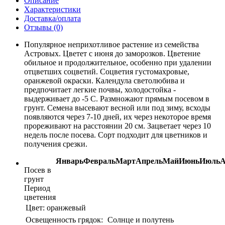
Описание
Характеристики
Доставка/оплата
Отзывы (0)
Популярное неприхотливое растение из семейства
Астровых. Цветет с июня до заморозков. Цветение
обильное и продолжительное, особенно при удалении
отцветших соцветий. Соцветия густомахровые,
оранжевой окраски. Календула светолюбива и
предпочитает легкие почвы, холодостойка -
выдерживает до -5 C. Размножают прямым посевом в
грунт. Семена высевают весной или под зиму, всходы
появляются через 7-10 дней, их через некоторое время
прореживают на расстоянии 20 см. Зацветает через 10
недель после посева. Сорт подходит для цветников и
получения срезки.
Январь
Февраль
Март
Апрель
Май
Июнь
Июль
А
Посев в
грунт
Период
цветения
Цвет:
оранжевый
Освещенность грядок:
Солнце и полутень