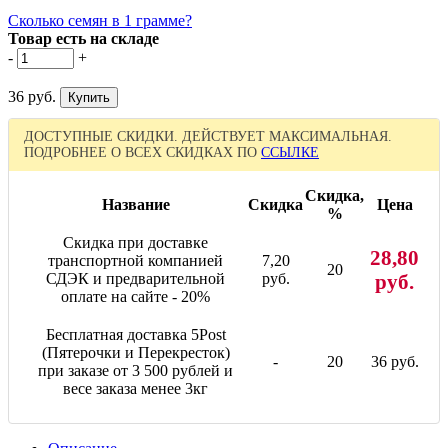
Сколько семян в 1 грамме?
Товар есть на складе
-
+
36 руб.
ДОСТУПНЫЕ СКИДКИ. ДЕЙСТВУЕТ МАКСИМАЛЬНАЯ.
ПОДРОБНЕЕ О ВСЕХ СКИДКАХ ПО
ССЫЛКЕ
Скидка,
Название
Скидка
Цена
%
Скидка при доставке
28,80
транспортной компанией
7,20
20
СДЭК и предварительной
руб.
руб.
оплате на сайте - 20%
Бесплатная доставка 5Post
(Пятерочки и Перекресток)
-
20
36 руб.
при заказе от 3 500 рублей и
весе заказа менее 3кг