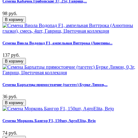
Семена Кабачок Грибовские 37, 25г, Гавриш,...
98 руб.
Семена Виола Водопад F1, ампельная Виттрока (Анютины...
137 руб.
Семена Бархатцы прямостоячие (тагетес) Бурке Лимон,...
36 руб.
Семена Морковь Бангор F1, 150шт, AgroElita, Bejo
74 руб.