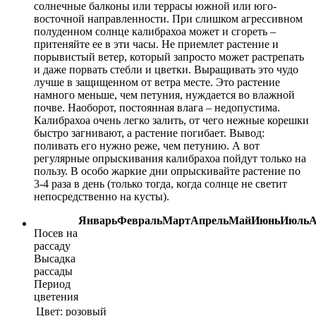
солнечные балконы или террасы южной или юго-
восточной направленности. При слишком агрессивном
полуденном солнце калибрахоа может и сгореть –
притеняйте ее в эти часы. Не приемлет растение и
порывистый ветер, который запросто может растрепать
и даже порвать стебли и цветки. Выращивать это чудо
лучше в защищенном от ветра месте. Это растение
намного меньше, чем петуния, нуждается во влажной
почве. Наоборот, постоянная влага – недопустима.
Калибрахоа очень легко залить, от чего нежные корешки
быстро загнивают, а растение погибает. Вывод:
поливать его нужно реже, чем петунию. А вот
регулярные опрыскивания калибрахоа пойдут только на
пользу. В особо жаркие дни опрыскивайте растение по
3-4 раза в день (только тогда, когда солнце не светит
непосредственно на кусты).
Январь
Февраль
Март
Апрель
Май
Июнь
Июль
А
Посев на
рассаду
Высадка
рассады
Период
цветения
Цвет:
розовый