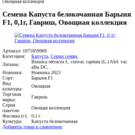
Овощная коллекция
Семена Капуста белокочанная Барыня
F1, 0,1г, Гавриш, Овощная коллекция
Артикул:
1071859969
Категория:
Капуста
,
Серии семян
,
Brassica oleracea L. convar. capitata (L.) Alef. var.
Латынь:
alba DC.
Новинки:
Новинка 2023
Сорт:
Барыня F1
Вид
Овощная
культуры:
Торговая
Гавриш
марка:
Серия
Овощая коллекция
пакетов:
Фасовка (г):
0,1 г
Культура:
Капуста белокочанная
Добавить товар к сравнению