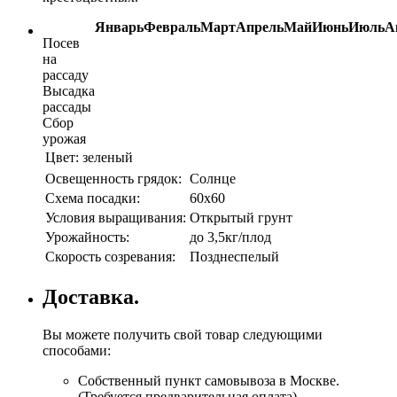
Январь
Февраль
Март
Апрель
Май
Июнь
Июль
А
Посев
на
рассаду
Высадка
рассады
Сбор
урожая
Цвет:
зеленый
Освещенность грядок:
Солнце
Схема посадки:
60х60
Условия выращивания:
Открытый грунт
Урожайность:
до 3,5кг/плод
Скорость созревания:
Позднеспелый
Доставка.
Вы можете получить свой товар следующими
способами:
Собственный пункт самовывоза в Москве.
(Требуется предварительная оплата)