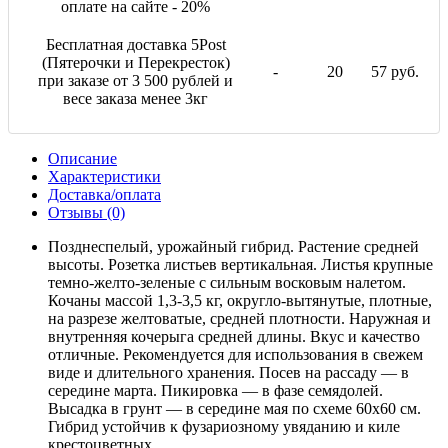
оплате на сайте - 20%
Бесплатная доставка 5Post
(Пятерочки и Перекресток)
-
20
57 руб.
при заказе от 3 500 рублей и
весе заказа менее 3кг
Описание
Характеристики
Доставка/оплата
Отзывы (0)
Позднеспелый, урожайный гибрид. Растение средней
высоты. Розетка листьев вертикальная. Листья крупные
темно-желто-зеленые с сильным восковым налетом.
Кочаны массой 1,3-3,5 кг, округло-вытянутые, плотные,
на разрезе желтоватые, средней плотности. Наружная и
внутренняя кочерыга средней длины. Вкус и качество
отличные. Рекомендуется для использования в свежем
виде и длительного хранения. Посев на рассаду — в
середине марта. Пикировка — в фазе семядолей.
Высадка в грунт — в середине мая по схеме 60х60 см.
Гибрид устойчив к фузариозному увяданию и киле
крестоцветных.